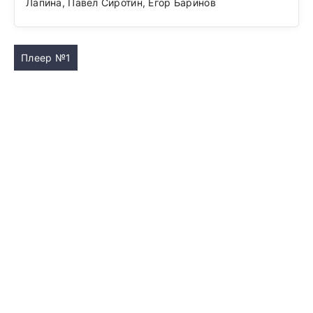
Лапина, Павел Сиротин, Егор Баринов
Плеер №1