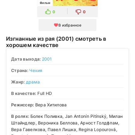
Фильм
0
0
В избранное
Изгнанные из рая (2001) смотреть в
хорошем качестве
Дата выхода:
2001
Страна:
Чехия
Жанр:
драма
В качестве:
Full HD
Режиссер:
Вера Хитилова
В ролях:
Болек Поливка, Jan Antonín Pitínský, Милан
Штайндлер, Вероника Беллова, Арност Голдфлам,
Вера Гавелкова, Павел Лишка, Regina Lopourová,