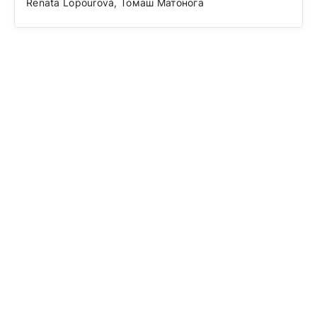
Renata Lopourová, Томаш Матонога