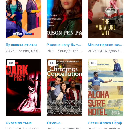
Прививка от лжи
Ужасно хочу быть тобой
Миниатюрная жена
2025, Россия, мелодрама
2020, Канада, триллер
2026, США, драма, комедия
HD
HD
HD
Охота во тьме
Отмена
Отель Алоха Сёрф
2022, США, ужасы
2020, США, драма
2020, США, драма, комедия