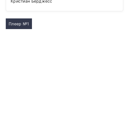
Кристиан Бёрджесс
Плеер №1