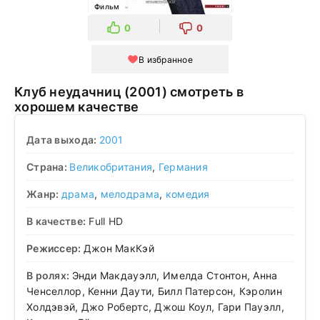
Фильм
0
0
В избранное
Клуб неудачниц (2001) смотреть в
хорошем качестве
Дата выхода:
2001
Страна:
Великобритания
,
Германия
Жанр:
драма
,
мелодрама
,
комедия
В качестве:
Full HD
Режиссер:
Джон МакКэй
В ролях:
Энди Макдауэлл, Имелда Стонтон, Анна
Ченселлор, Кенни Даути, Билл Патерсон, Кэролин
Холдэвэй, Джо Робертс, Джош Коул, Гари Пауэлл,