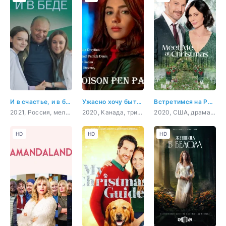
И в счастье, и в беде
Ужасно хочу быть тобой
Встретимся на Рождество
2021, Россия, мелодрама, драма
2020, Канада, триллер
2020, США, драма, мелодрама
HD
HD
HD