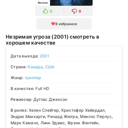
Фильм
0
0
В избранное
Незримая угроза (2001) смотреть в
хорошем качестве
Дата выхода:
2001
Страна:
Канада
,
США
Жанр:
триллер
В качестве:
Full HD
Режиссер:
Дуглас Джексон
В ролях:
Хелен Слейтер, Кристофер Хейердал,
Эндрю Маккарти, Ричард Жютра, Миклос Перлус,
Марк Камачо, Линн Эдамс, Фрэнк Фонтейн,