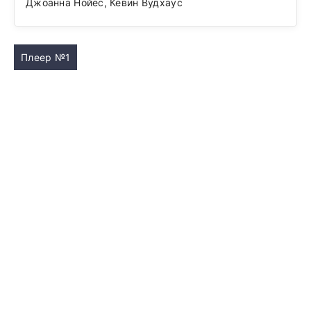
Джоанна Нойес, Кевин Вудхаус
Плеер №1