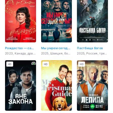
Рождество — самое время вернуться домой
Мы умрем сегодня ночью
Пастбища богов
2023, Канада, драма, мелодрама
2025, Швеция, боевик, триллер, криминал
2025, Россия, триллер
HD
HD
HD