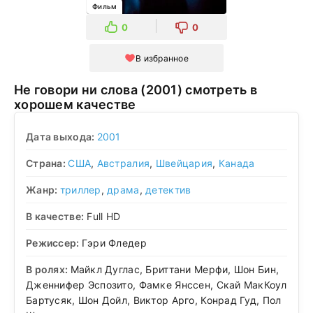
Фильм
0
0
В избранное
Не говори ни слова (2001) смотреть в
хорошем качестве
Дата выхода:
2001
Страна:
США
,
Австралия
,
Швейцария
,
Канада
Жанр:
триллер
,
драма
,
детектив
В качестве:
Full HD
Режиссер:
Гэри Фледер
В ролях:
Майкл Дуглас, Бриттани Мерфи, Шон Бин,
Дженнифер Эспозито, Фамке Янссен, Скай МакКоул
Бартусяк, Шон Дойл, Виктор Арго, Конрад Гуд, Пол