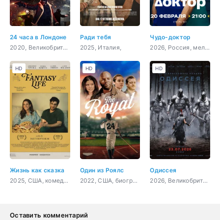
24 часа в Лондоне
Ради тебя
Чудо-доктор
2020, Великобритания, боевик, триллер, драма, криминал
2025, Италия,
2026, Россия, мелодрама, драма
HD
HD
HD
Жизнь как сказка
Один из Роялс
Одиссея
2025, США, комедия
2022, США, биография, спорт
2026, Великобритания, США, фэнтези, боевик, приключения
Оставить комментарий