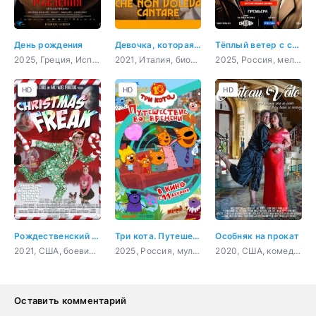
День рождения
Девочка, которая не хотела петь
Тёплый ветер с севера
2025, Греция, Испания, Великобритания, Нидерланды, драма
2021, Италия, биография
2025, Россия, мелодрама
HD
HD
HD
Рождественский чудак
Три кота. Путешествие во времени
Особняк на прокат
2021, США, боевик, комедия
2025, Россия, мультфильм, детский
2020, США, комедия
Оставить комментарий