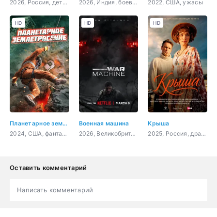
2026, Россия, детектив
2026, Индия, боевик, военный, история
2022, США, ужасы
HD
HD
HD
Планетарное землетрясение
Военная машина
Крыша
2024, США, фантастика, приключения
2026, Великобритания, Австралия, Новая Зеландия, США, фантастика, боевик
2025, Россия, драма, мелодрама
Оставить комментарий
Написать комментарий