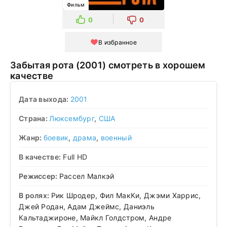
Фильм
0
0
В избранное
Забытая рота (2001) смотреть в хорошем
качестве
Дата выхода:
2001
Страна:
Люксембург
,
США
Жанр:
боевик
,
драма
,
военный
В качестве:
Full HD
Режиссер:
Рассел Малкэй
В ролях:
Рик Шродер, Фил МакКи, Джэми Харрис,
Джей Родан, Адам Джеймс, Даниэль
Кальтаджироне, Майкл Голдстром, Андре