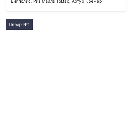
Випполис, Риз Майлз Томас, Артур Кремер
Плеер №1