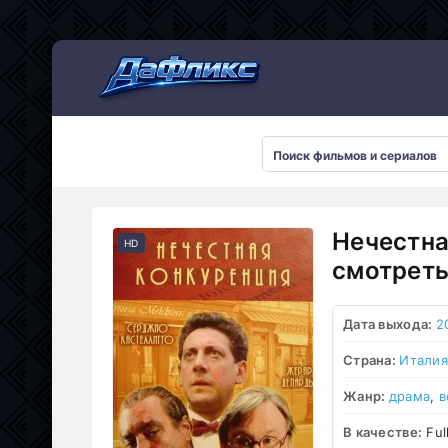
Мультсериалы
Нечестна
HD
смотреть
Дата выхода:
2
Страна:
Италия
Жанр:
драма
,
в
В качестве:
Ful