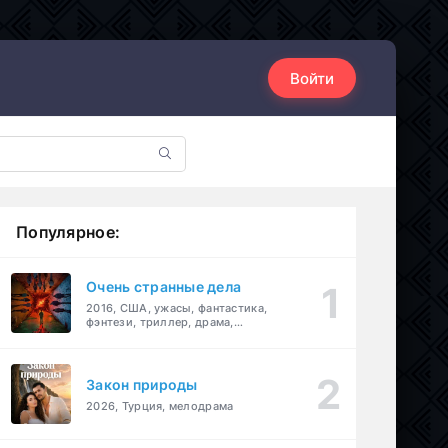
Войти
Популярное:
Очень странные дела
2016, США, ужасы, фантастика,
фэнтези, триллер, драма,
детектив
Закон природы
2026, Турция, мелодрама