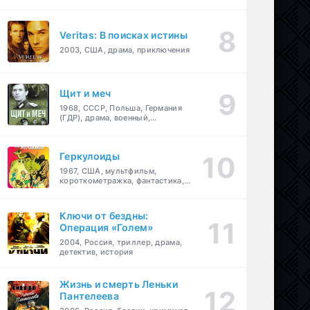
Veritas: В поисках истины
2003, США, драма, приключения
Щит и меч
1968, СССР, Польша, Германия
(ГДР), драма, военный,
приключения
Геркулоиды
1967, США, мультфильм,
короткометражка, фантастика,
приключения
Ключи от бездны:
Операция «Голем»
2004, Россия, триллер, драма,
детектив, история
Жизнь и смерть Леньки
Пантелеева