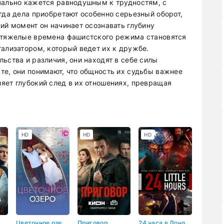
чально кажется равнодушным к трудностям, с
гда дела приобретают особенно серьезный оборот,
ий момент он начинает осознавать глубину
и тяжелые времена фашистского режима становятся
тализатором, который ведет их к дружбе.
ьства и различия, они находят в себе силы
те, они понимают, что общность их судьбы важнее
яет глубокий след в их отношениях, превращая
HD
HD
HD
Цветочное озеро
Приговор
24 часа в Лондоне