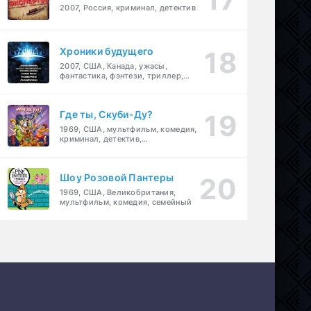
2007, Россия, криминал, детектив
Хроники будущего
2007, США, Канада, ужасы,
фантастика, фэнтези, триллер,
драма, детектив
Где ты, Скуби-Ду?
1969, США, мультфильм, комедия,
криминал, детектив,
приключения, семейный
Шоу Розовой Пантеры
1969, США, Великобритания,
мультфильм, комедия, семейный