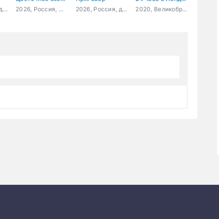
2024, Россия, детектив, криминал
2026, Россия, мелодрама
2026, Россия, драма, криминал, триллер
2020, Великобритания, боевик, триллер, драма, криминал