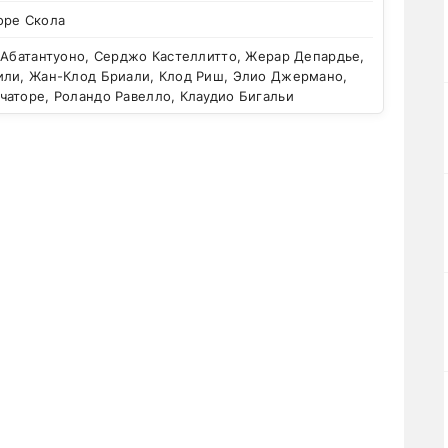
оре Скола
 Абатантуоно, Серджо Кастеллитто, Жерар Депардье,
или, Жан-Клод Бриали, Клод Риш, Элио Джермано,
чаторе, Роландо Равелло, Клаудио Бигальи