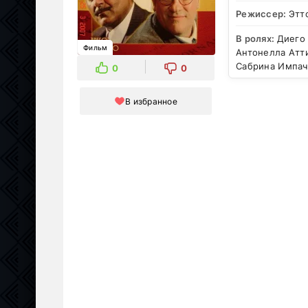
Режиссер:
Этт
В ролях:
Диего
Фильм
Антонелла Атт
Сабрина Импач
0
0
В избранное