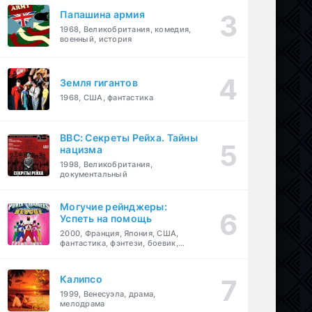
Папашина армия
1968, Великобритания, комедия,
военный, история
Земля гигантов
1968, США, фантастика
BBC: Секреты Рейха. Тайны
нацизма
1998, Великобритания,
документальный
Могучие рейнджеры:
Успеть на помощь
2000, Франция, Япония, США,
фантастика, фэнтези, боевик,
драма, приключения, семейный
Калипсо
1999, Венесуэла, драма,
мелодрама