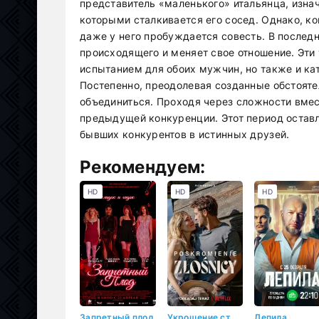
представитель «маленького» итальянца, изна
которыми сталкивается его сосед. Однако, ко
даже у него пробуждается совесть. В последн
происходящего и меняет свое отношение. Эт
испытанием для обоих мужчин, но также и ка
Постепенно, преодолевая созданные обстоятел
объединиться. Проходя через сложности вмес
предыдущей конкуренции. Этот период оставл
бывших конкурентов в истинных друзей.
Рекомендуем:
HD
HD
HD
Запретный плод
Укрощение строптивой
Лепила