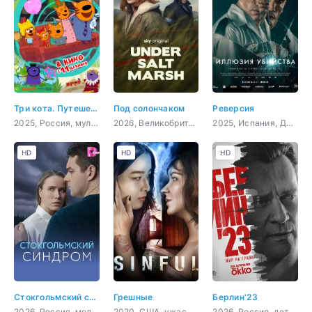
Три кота. Путешествие во времени
Под солончаком
Реверсия
2025, Россия, мультфильм, детский
2026, Великобритания, детектив, драма, криминал
2025, Испания, Доминикана, триллер, детектив
HD
HD
HD
Стокгольмский синдром
Грешные
Берлин'23
2026, Россия, мелодрама
2020, США, ужасы, триллер
2026, Россия, детектив