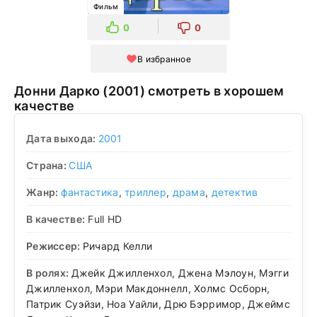
Фильм
0
0
В избранное
Донни Дарко (2001) смотреть в хорошем
качестве
Дата выхода:
2001
Страна:
США
Жанр:
фантастика
,
триллер
,
драма
,
детектив
В качестве:
Full HD
Режиссер:
Ричард Келли
В ролях:
Джейк Джилленхол, Джена Мэлоун, Мэгги
Джилленхол, Мэри Макдоннелл, Холмс Осборн,
Патрик Суэйзи, Ноа Уайли, Дрю Бэрримор, Джеймс