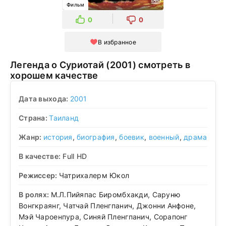
Фильм
0
0
В избранное
Легенда о Суриотай (2001) смотреть в
хорошем качестве
Дата выхода:
2001
Страна:
Таиланд
Жанр:
история
,
биография
,
боевик
,
военный
,
драма
В качестве:
Full HD
Режиссер:
Чатрихалерм Юкол
В ролях:
М.Л.Пийяпас Биромбхакди, Саруню
Вонгкраянг, Чатчай Пленгпанич, Джонни Анфоне,
Мэй Чароенпура, Синяй Пленгпанич, Сорапонг