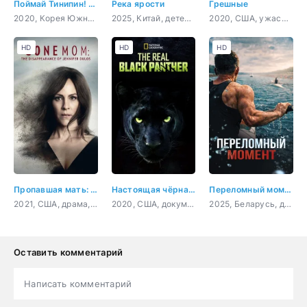
Поймай Тинипин! Королевство эмоций
Река ярости
Грешные
2020, Корея Южная, мультфильм, фэнтези, комедия, детский
2025, Китай, детектив, криминал, триллер
2020, США, ужасы, триллер
HD
HD
HD
Пропавшая мать: Исчезновение Дженнифер Дулос
Настоящая чёрная пантера
Переломный момент
2021, США, драма, криминал
2020, США, документальный, короткометражка
2025, Беларусь, драма, спорт
Оставить комментарий
Написать комментарий