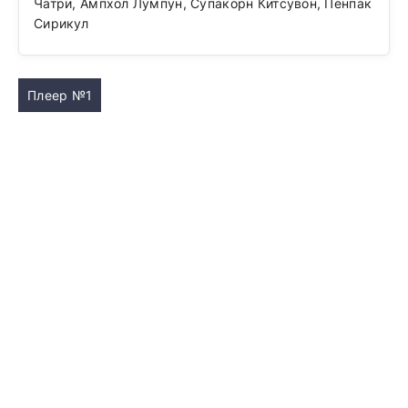
Чатри, Ампхол Лумпун, Супакорн Китсувон, Пенпак
Сирикул
Плеер №1