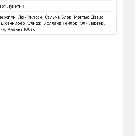
ерт Лукетич
зерспун, Люк Уилсон, Сэльма Блэр, Мэттью Дэвис,
, Дженнифер Кулидж, Холланд Тейлор, Эли Лартер,
ил, Аланна Юбак