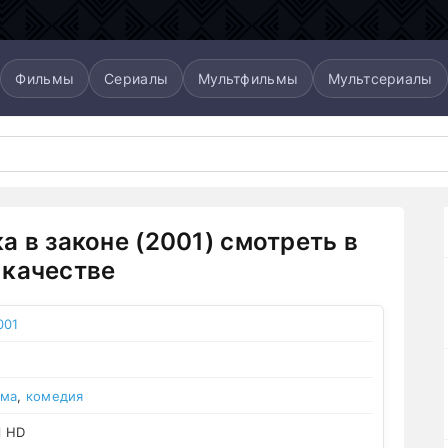
Фильмы
Сериалы
Мультфильмы
Мультсериалы
а в законе (2001) смотреть в
качестве
001
ама
,
комедия
l HD