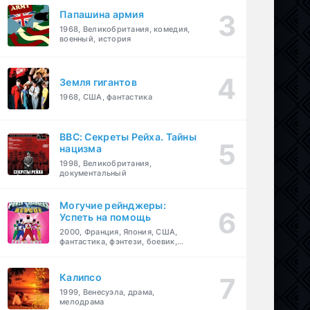
Папашина армия
1968, Великобритания, комедия,
военный, история
Земля гигантов
1968, США, фантастика
BBC: Секреты Рейха. Тайны
нацизма
1998, Великобритания,
документальный
Могучие рейнджеры:
Успеть на помощь
2000, Франция, Япония, США,
фантастика, фэнтези, боевик,
драма, приключения, семейный
Калипсо
1999, Венесуэла, драма,
мелодрама