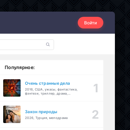
Войти
Популярное:
Очень странные дела
2016, США, ужасы, фантастика,
фэнтези, триллер, драма,
детектив
Закон природы
2026, Турция, мелодрама