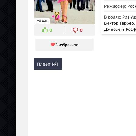
Режиссер:
Роб
В ролях:
Риз Уи
Фильм
Виктор Гарбер
Джессика Кофф
0
0
В избранное
Плеер №1