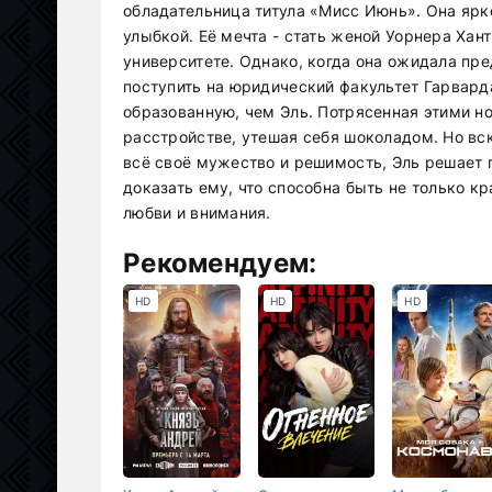
обладательница титула «Мисс Июнь». Она ярк
улыбкой. Её мечта - стать женой Уорнера Хант
университете. Однако, когда она ожидала пре
поступить на юридический факультет Гарварда
образованную, чем Эль. Потрясенная этими но
расстройстве, утешая себя шоколадом. Но вск
всё своё мужество и решимость, Эль решает 
доказать ему, что способна быть не только кр
любви и внимания.
Рекомендуем:
HD
HD
HD