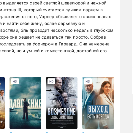
о выделяется своей светлой шевелюрой и нежной
ингтона III, который считается лучшим парнем в
дложения от него, Уорнер объявляет о своих планах
 и найти себе жену, более серьезную и
востями, Эль проводит несколько недель в глубоком
оре она решает не сдаваться так просто. Собрав
последовать за Уорнером в Гарвард. Она намерена
асивой, но и умной и компетентной, достойной его
HD
HD
HD