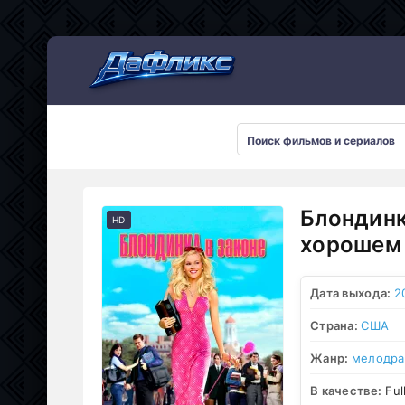
Мультсериалы
Блондинк
HD
хорошем 
Дата выхода:
2
Страна:
США
Жанр:
мелодр
В качестве:
Ful