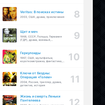
Veritas: В поисках истины
2003, США, драма, приключения
Щит и меч
1968, СССР, Польша, Германия
(ГДР), драма, военный,
приключения
Геркулоиды
1967, США, мультфильм,
короткометражка, фантастика,
приключения
Ключи от бездны:
Операция «Голем»
2004, Россия, триллер, драма,
детектив, история
Жизнь и смерть Леньки
Пантелеева