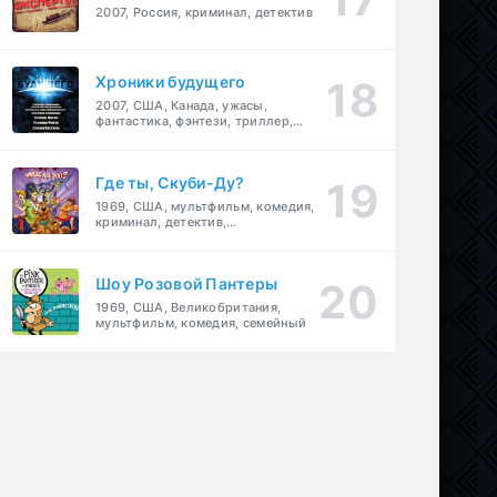
2007, Россия, криминал, детектив
Хроники будущего
2007, США, Канада, ужасы,
фантастика, фэнтези, триллер,
драма, детектив
Где ты, Скуби-Ду?
1969, США, мультфильм, комедия,
криминал, детектив,
приключения, семейный
Шоу Розовой Пантеры
1969, США, Великобритания,
мультфильм, комедия, семейный