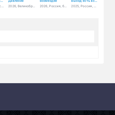
Моя собака – космонавт
Давление
Возмездие
Выход есть всегда
2025, Россия, семейный, приключения, комедия
2026, Великобритания, Франция, США, триллер, драма, военный, история
2026, Россия, боевик, драма
2025, Россия, мелодрама