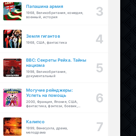
Папашина армия
1968, Великобритания, комедия,
военный, история
Земля гигантов
1968, США, фантастика
BBC: Секреты Рейха. Тайны
нацизма
1998, Великобритания,
документальный
Могучие рейнджеры:
Успеть на помощь
2000, Франция, Япония, США,
фантастика, фэнтези, боевик,
драма, приключения, семейный
Калипсо
1999, Венесуэла, драма,
мелодрама