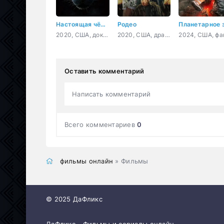
Настоящая чёрная пантера
Родео
2020, США, документальный, короткометражка
2020, США, драма, мелодрама
Оставить комментарий
Написать комментарий
Всего комментариев
0
фильмы онлайн
» Фильмы
© 2025 ДаФликс
ДаФликс - Фильмы и сериалы онлайн.