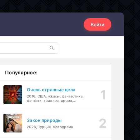
Войти
Популярное:
Очень странные дела
2016, США, ужасы, фантастика,
фэнтези, триллер, драма,
детектив
Закон природы
2026, Турция, мелодрама