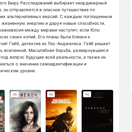
ного Бюру Расследований выбирает неординарный
, он отправляется в опасное путешествие по
воих альтернативных версий. С каждым поглощенным
 жизненную энергию и даруя новые способности.
 равновесия между мирами наступят, если Юло
всех своих копий. Его планы были близки к
оит Гэйб, детектив из Лос-Анджелеса. Гэйб решает
ть вселенной. Масштабная борьба, развернувшаяся
под вопрос будущее всей реальности, а также их
уматься о значении самоидентификации и
ическом уровне.
HD
HD
HD