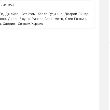
ймс Вон
Ли, Джейсон Стэйтем, Карла Гуджино, Делрой Линдо,
он, Дилан Бруно, Ричард Стейнметц, Стив Рэнкин,
д, Харриет Сэнсом Харрис