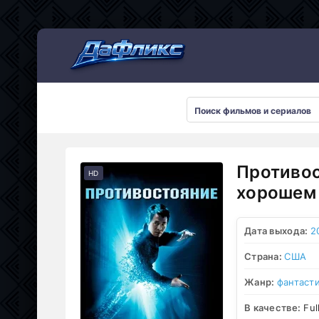
Мультсериалы
Противос
HD
хорошем 
Дата выхода:
2
Страна:
США
Жанр:
фантаст
В качестве:
Ful