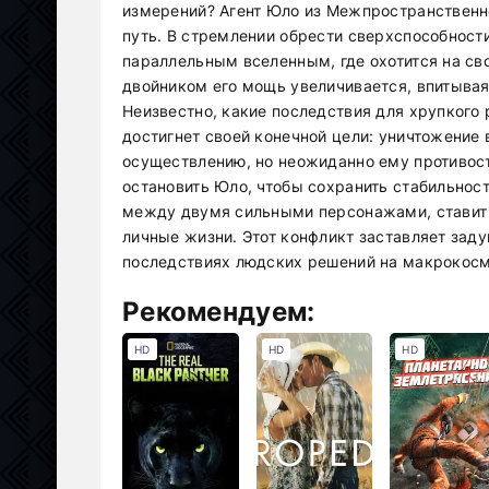
измерений? Агент Юло из Межпространствен
путь. В стремлении обрести сверхспособности
параллельным вселенным, где охотится на с
двойником его мощь увеличивается, впитывая
Неизвестно, какие последствия для хрупкого
достигнет своей конечной цели: уничтожение 
осуществлению, но неожиданно ему противост
остановить Юло, чтобы сохранить стабильнос
между двумя сильными персонажами, ставит 
личные жизни. Этот конфликт заставляет зад
последствиях людских решений на макрокосм
Рекомендуем:
HD
HD
HD