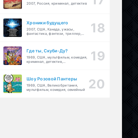
2007, Россия, криминал, детектив
Хроники будущего
2007, США, Канада, ужасы,
фантастика, фэнтези, триллер,
драма, детектив
Где ты, Скуби-Ду?
1969, США, мультфильм, комедия,
криминал, детектив,
приключения, семейный
Шоу Розовой Пантеры
1969, США, Великобритания,
мультфильм, комедия, семейный