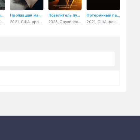
Планетарное землетрясение
Пропавшая мать: Исчезновение Дженнифер Дулос
Повелитель пустыни
Потерянный парадокс
2024, США, фантастика, приключения
2021, США, драма, криминал
2025, Саудовская Аравия, боевик, драма, история
2021, США, фантастика, комедия