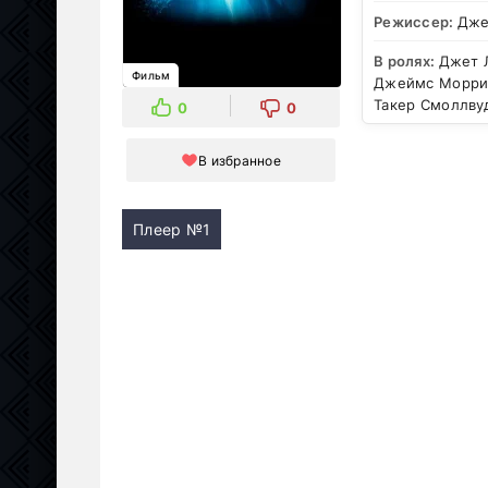
Режиссер:
Дже
В ролях:
Джет 
Фильм
Джеймс Моррис
Такер Смоллву
0
0
В избранное
Плеер №1