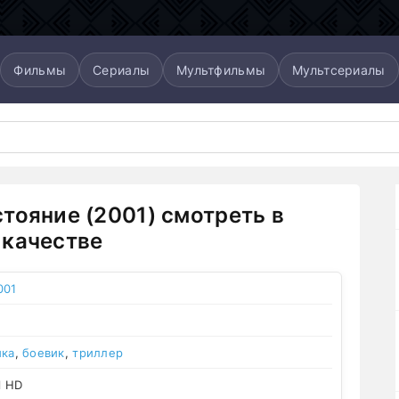
Фильмы
Сериалы
Мультфильмы
Мультсериалы
тояние (2001) смотреть в
качестве
001
ика
,
боевик
,
триллер
l HD