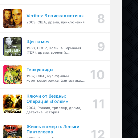
Veritas: В поисках истины
2003, США, драма, приключения
Щит и меч
1968, СССР, Польша, Германия
(ГДР), драма, военный,
приключения
Геркулоиды
1967, США, мультфильм,
короткометражка, фантастика,
приключения
Ключи от бездны:
Операция «Голем»
2004, Россия, триллер, драма,
детектив, история
Жизнь и смерть Леньки
Пантелеева