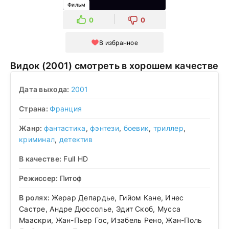
Фильм
0
0
В избранное
Видок (2001) смотреть в хорошем качестве
Дата выхода:
2001
Страна:
Франция
Жанр:
фантастика
,
фэнтези
,
боевик
,
триллер
,
криминал
,
детектив
В качестве:
Full HD
Режиссер:
Питоф
В ролях:
Жерар Депардье, Гийом Кане, Инес
Састре, Андре Дюссолье, Эдит Скоб, Мусса
Мааскри, Жан-Пьер Гос, Изабель Рено, Жан-Поль