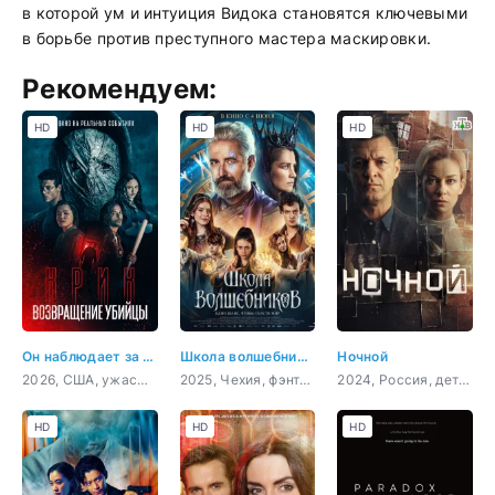
в которой ум и интуиция Видока становятся ключевыми
в борьбе против преступного мастера маскировки.
Рекомендуем:
HD
HD
HD
Он наблюдает за тобой
Школа волшебников
Ночной
2026, США, ужасы, триллер
2025, Чехия, фэнтези, семейный
2024, Россия, детектив
HD
HD
HD