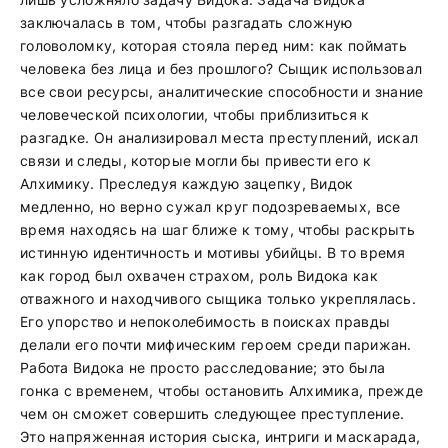
заключалась в том, чтобы разгадать сложную
головоломку, которая стояла перед ним: как поймать
человека без лица и без прошлого? Сыщик использовал
все свои ресурсы, аналитические способности и знание
человеческой психологии, чтобы приблизиться к
разгадке. Он анализировал места преступлений, искал
связи и следы, которые могли бы привести его к
Алхимику. Преследуя каждую зацепку, Видок
медленно, но верно сужал круг подозреваемых, все
время находясь на шаг ближе к тому, чтобы раскрыть
истинную идентичность и мотивы убийцы. В то время
как город был охвачен страхом, роль Видока как
отважного и находчивого сыщика только укреплялась.
Его упорство и непоколебимость в поисках правды
делали его почти мифическим героем среди парижан.
Работа Видока не просто расследование; это была
гонка с временем, чтобы остановить Алхимика, прежде
чем он сможет совершить следующее преступление.
Это напряженная история сыска, интриги и маскарада,