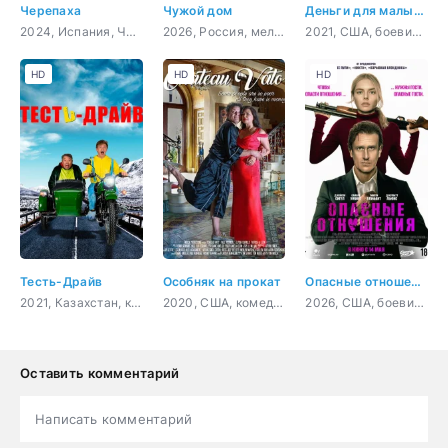
Черепаха
Чужой дом
Деньги для малышки
2024, Испания, Чили, драма
2026, Россия, мелодрама
2021, США, боевик, триллер
HD
HD
HD
Тесть-Драйв
Особняк на прокат
Опасные отношения
2021, Казахстан, комедия
2020, США, комедия
2026, США, боевик, триллер, комедия
Оставить комментарий
Написать комментарий