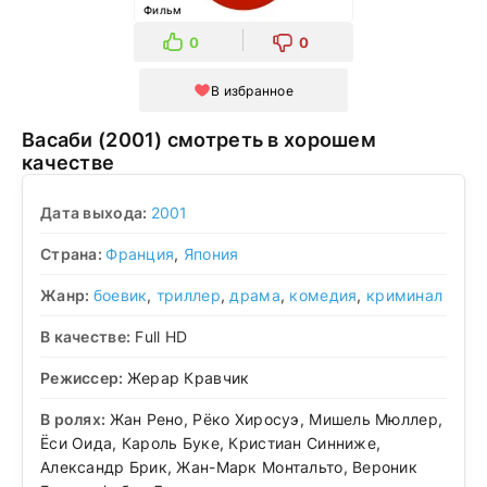
Фильм
0
0
В избранное
Васаби (2001) смотреть в хорошем
качестве
Дата выхода:
2001
Страна:
Франция
,
Япония
Жанр:
боевик
,
триллер
,
драма
,
комедия
,
криминал
В качестве:
Full HD
Режиссер:
Жерар Кравчик
В ролях:
Жан Рено, Рёко Хиросуэ, Мишель Мюллер,
Ёси Оида, Кароль Буке, Кристиан Синниже,
Александр Брик, Жан-Марк Монтальто, Вероник