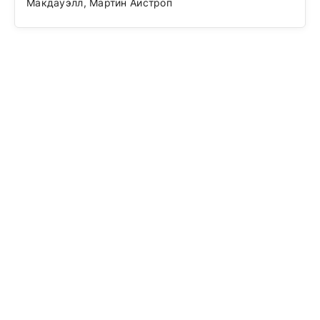
Макдауэлл, Мартин Аистроп