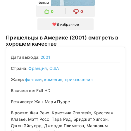
Фильм
0
0
В избранное
Пришельцы в Америке (2001) смотреть в
хорошем качестве
Дата выхода:
2001
Страна:
Франция
,
США
Жанр:
фэнтези
,
комедия
,
приключения
В качестве:
Full HD
Режиссер:
Жан-Мари Пуаре
В ролях:
Жан Рено, Кристина Эпплгейт, Кристиан
Клавье, Мэтт Росс, Тара Рид, Бриджит Уилсон,
Джон Эйлуорд, Джордж Плимптон, Малкольм