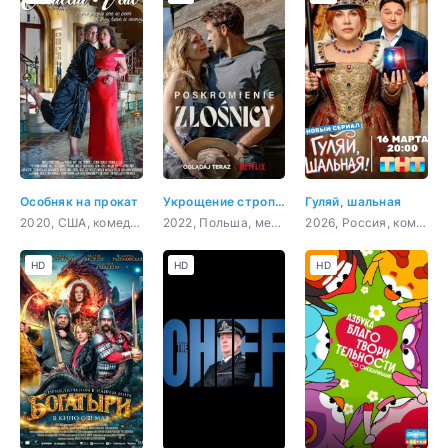
Особняк на прокат
Укрощение строптивой
Гуляй, шальная
2020, США, комедия
2022, Польша, мелодрама, комедия
2026, Россия, комедия
HD
HD
HD