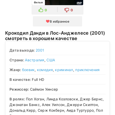
Фильм
0
0
В избранное
Крокодил Данди в Лос-Анджелесе (2001)
смотреть в хорошем качестве
Дата выхода:
2001
Страна:
Австралия
,
США
Жанр:
боевик
,
комедия
,
криминал
,
приключения
В качестве:
Full HD
Режиссер:
Саймон Уинсер
В ролях:
Пол Хоган, Линда Козловски, Джер Бернс,
Джонатан Бэнкс, Алек Уилсон, Джерри Скилтон,
Дональд Керр, Серж Кокберн, Аида Туртурро, Пол