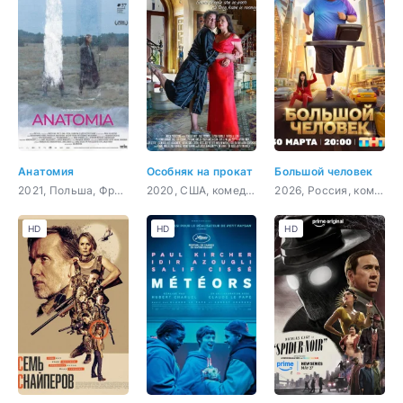
Анатомия
Особняк на прокат
Большой человек
2021, Польша, Франция,
2020, США, комедия
2026, Россия, комедия
HD
HD
HD