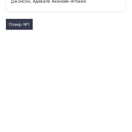
Джонсон, Адевале Акинойе-Агбаже
Плеер №1