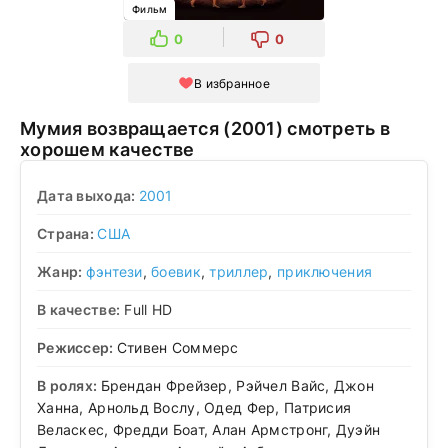
Фильм
0
0
В избранное
Мумия возвращается (2001) смотреть в
хорошем качестве
Дата выхода:
2001
Страна:
США
Жанр:
фэнтези
,
боевик
,
триллер
,
приключения
В качестве:
Full HD
Режиссер:
Стивен Соммерс
В ролях:
Брендан Фрейзер, Рэйчел Вайс, Джон
Ханна, Арнольд Вослу, Одед Фер, Патрисия
Веласкес, Фредди Боат, Алан Армстронг, Дуэйн