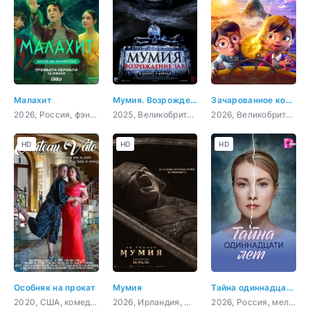
Малахит
Мумия. Возрождение зла
Зачарованное королевство
2026, Россия, фэнтези, приключения, семейный
2025, Великобритания, ужасы
2026, Великобритания, США, Индия, мультфильм, фэнтези, семейный
HD
HD
HD
Особняк на прокат
Мумия
Тайна одиннадцати лет
2020, США, комедия
2026, Ирландия, США, ужасы
2026, Россия, мелодрама