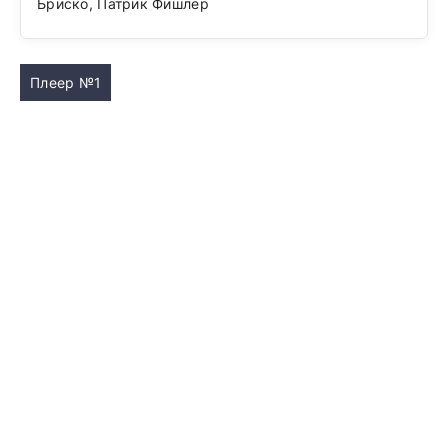
Бриско, Патрик Фишлер
Плеер №1