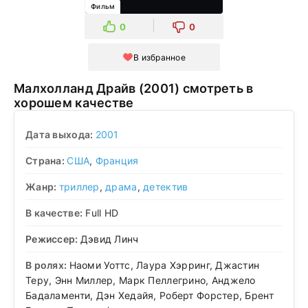
Фильм
0
0
В избранное
Малхолланд Драйв (2001) смотреть в
хорошем качестве
Дата выхода:
2001
Страна:
США
,
Франция
Жанр:
триллер
,
драма
,
детектив
В качестве:
Full HD
Режиссер:
Дэвид Линч
В ролях:
Наоми Уоттс, Лаура Хэрринг, Джастин
Теру, Энн Миллер, Марк Пеллегрино, Анджело
Бадаламенти, Дэн Хедайя, Роберт Форстер, Брент