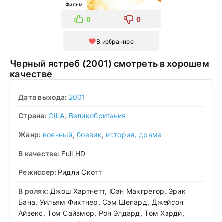
Фильм
0
0
В избранное
Черный ястреб (2001) смотреть в хорошем
качестве
Дата выхода:
2001
Страна:
США
,
Великобритания
Жанр:
военный
,
боевик
,
история
,
драма
В качестве:
Full HD
Режиссер:
Ридли Скотт
В ролях:
Джош Хартнетт, Юэн Макгрегор, Эрик
Бана, Уильям Фихтнер, Сэм Шепард, Джейсон
Айзекс, Том Сайзмор, Рон Элдард, Том Харди,