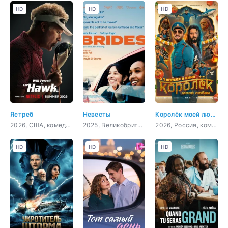
HD
HD
HD
Ястреб
Невесты
Королёк моей любви
2026, США, комедия, спорт
2025, Великобритания, драма
2026, Россия, комедия, мюзикл
HD
HD
HD