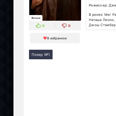
Режиссер:
Дже
В ролях:
Мег Р
Фильм
Наташа Лионн, 
Джош Стэмберг
0
0
В избранное
Плеер №1