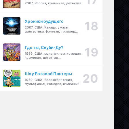
2007, Россия, криминал, детектив
Хроники будущего
2007, США, Канада, ужасы,
фантастика, фэнтези, триллер,
драма, детектив
Где ты, Скуби-Ду?
1969, США, мультфильм, комедия,
криминал, детектив,
приключения, семейный
Шоу Розовой Пантеры
1969, США, Великобритания,
мультфильм, комедия, семейный