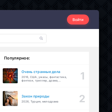
Войти
Популярное:
Очень странные дела
2016, США, ужасы, фантастика,
фэнтези, триллер, драма,
детектив
Закон природы
2026, Турция, мелодрама