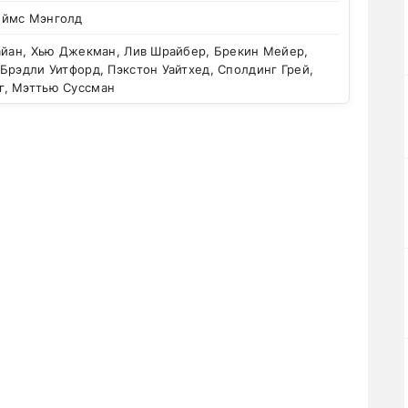
ймс Мэнголд
айан, Хью Джекман, Лив Шрайбер, Брекин Мейер,
Брэдли Уитфорд, Пэкстон Уайтхед, Сполдинг Грей,
, Мэттью Суссман