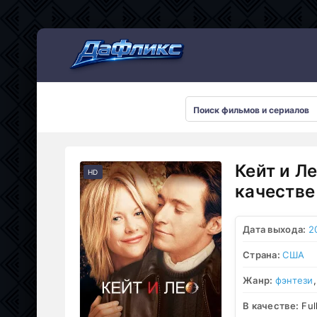
Мультсериалы
Кейт и Л
HD
качестве
Дата выхода:
2
Страна:
США
Жанр:
фэнтези
В качестве:
Ful