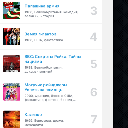
Папашина армия
1968, Великобритания, комедия,
военный, история
Земля гигантов
1968, США, фантастика
BBC: Секреты Рейха. Тайны
нацизма
1998, Великобритания,
документальный
Могучие рейнджеры:
Успеть на помощь
2000, Франция, Япония, США,
фантастика, фэнтези, боевик,
драма, приключения, семейный
Калипсо
1999, Венесуэла, драма,
мелодрама