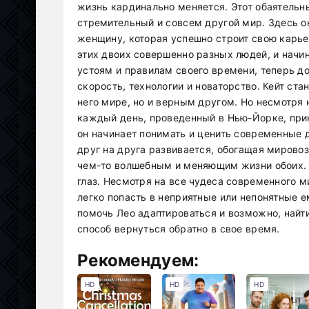
жизнь кардинально меняется. Этот обаятельны
стремительный и совсем другой мир. Здесь о
женщину, которая успешно строит свою карьер
этих двоих совершенно разных людей, и начи
устоям и правилам своего времени, теперь д
скорость, технологии и новаторство. Кейт ста
него мире, но и верным другом. Но несмотря н
каждый день, проведенный в Нью-Йорке, при
он начинает понимать и ценить современные д
друг на друга развивается, обогащая мировоз
чем-то волшебным и меняющим жизни обоих. Н
глаз. Несмотря на все чудеса современного м
легко попасть в неприятные или непонятные е
помочь Лео адаптироваться и возможно, найти
способ вернуться обратно в свое время.
Рекомендуем:
HD
HD
HD