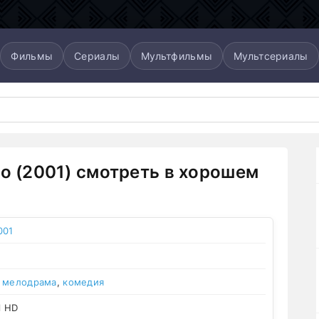
Фильмы
Сериалы
Мультфильмы
Мультсериалы
ео (2001) смотреть в хорошем
001
,
мелодрама
,
комедия
l HD