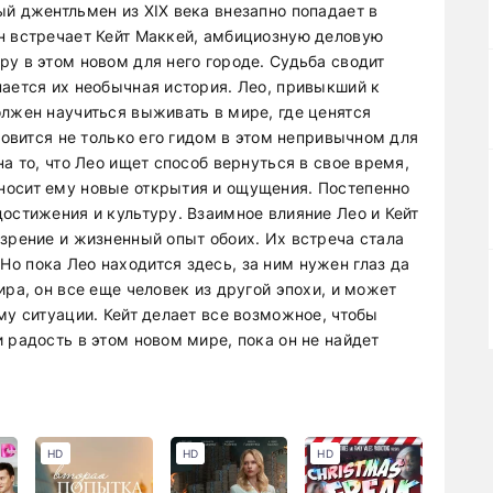
й джентльмен из XIX века внезапно попадает в
н встречает Кейт Маккей, амбициозную деловую
у в этом новом для него городе. Судьба сводит
нается их необычная история. Лео, привыкший к
олжен научиться выживать в мире, где ценятся
новится не только его гидом в этом непривычном для
а то, что Лео ищет способ вернуться в свое время,
носит ему новые открытия и ощущения. Постепенно
остижения и культуру. Взаимное влияние Лео и Кейт
зрение и жизненный опыт обоих. Их встреча стала
о пока Лео находится здесь, за ним нужен глаз да
ира, он все еще человек из другой эпохи, и может
му ситуации. Кейт делает все возможное, чтобы
 радость в этом новом мире, пока он не найдет
HD
HD
HD