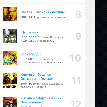
Veritas: В поисках истины
2003, США, драма, приключения
Щит и меч
1968, СССР, Польша, Германия
(ГДР), драма, военный,
приключения
Геркулоиды
1967, США, мультфильм,
короткометражка, фантастика,
приключения
Ключи от бездны:
Операция «Голем»
2004, Россия, триллер, драма,
детектив, история
Жизнь и смерть Леньки
Пантелеева