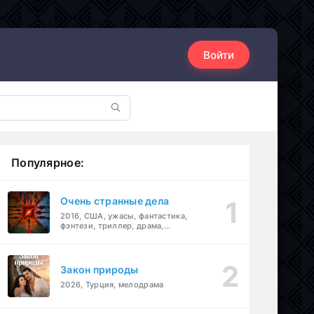
Войти
Популярное:
Очень странные дела
2016, США, ужасы, фантастика,
фэнтези, триллер, драма,
детектив
Закон природы
2026, Турция, мелодрама