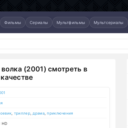
Фильмы
Сериалы
Мультфильмы
Мультсериалы
 волка (2001) смотреть в
качестве
001
ия
боевик
,
триллер
,
драма
,
приключения
l HD