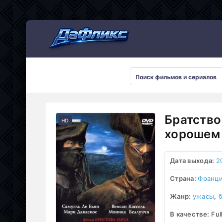
Мультсериалы
Братство
HD
хорошем 
Дата выхода:
2
Страна:
Франц
Жанр:
ужасы
,
В качестве:
Ful