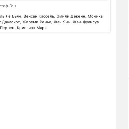
стоф Ган
ль Ле Бьян, Венсан Кассель, Эмили Декенн, Моника
к Дакаскос, Жереми Ренье, Жан Янн, Жан-Франсуа
 Перрен, Кристиан Марк