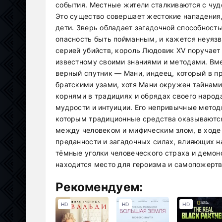
события. Местные жители сталкиваются с чуд
Это существо совершает жестокие нападения
дети. Зверь обладает загадочной способность
опасность быть пойманным, и кажется неуяз
серией убийств, король Людовик XV поручает
известному своими знаниями и методами. Вм
верный спутник — Мани, индеец, который в п
братскими узами, хотя Мани окружен тайнами 
корнями в традициях и обрядах своего народ
мудрости и интуиции. Его непривычные методы
которым традиционные средства оказываются
между человеком и мифическим злом, в ходе
преданности и загадочных силах, влияющих н
тёмные уголки человеческого страха и демон
находится место для героизма и самопожертв
Рекомендуем:
HD
HD
HD