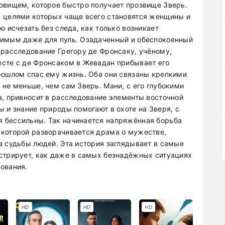
овищем, которое быстро получает прозвище Зверь.
, целями которых чаще всего становятся женщины и
ю исчезать без следа, как только возникает
вимым даже для пуль. Озадаченный и обеспокоенный
 расследование Грегору де Фронсаку, учёному,
есте с де Фронсаком в Жевадан прибывает его
рошлом спас ему жизнь. Оба они связаны крепкими
не меньше, чем сам Зверь. Мани, с его глубокими
а, привносит в расследование элементы восточной
 и знание природы помогают в охоте на Зверя, с
 бессильны. Так начинается напряжённая борьба
 которой разворачивается драма о мужестве,
а судьбы людей. Эта история заглядывает в самые
стрирует, как даже в самых безнадёжных ситуациях
ования.
HD
HD
HD