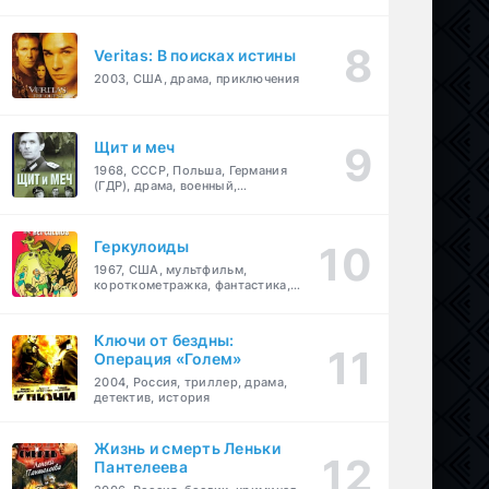
Veritas: В поисках истины
2003, США, драма, приключения
Щит и меч
1968, СССР, Польша, Германия
(ГДР), драма, военный,
приключения
Геркулоиды
1967, США, мультфильм,
короткометражка, фантастика,
приключения
Ключи от бездны:
Операция «Голем»
2004, Россия, триллер, драма,
детектив, история
Жизнь и смерть Леньки
Пантелеева