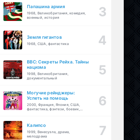
Папашина армия
1968, Великобритания, комедия,
военный, история
Земля гигантов
1968, США, фантастика
BBC: Секреты Рейха. Тайны
нацизма
1998, Великобритания,
документальный
Могучие рейнджеры:
Успеть на помощь
2000, Франция, Япония, США,
фантастика, фэнтези, боевик,
драма, приключения, семейный
Калипсо
1999, Венесуэла, драма,
мелодрама