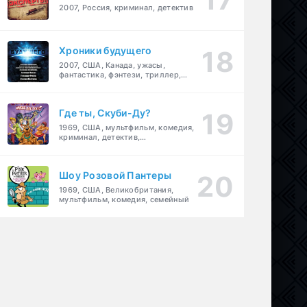
2007, Россия, криминал, детектив
Хроники будущего
2007, США, Канада, ужасы,
фантастика, фэнтези, триллер,
драма, детектив
Где ты, Скуби-Ду?
1969, США, мультфильм, комедия,
криминал, детектив,
приключения, семейный
Шоу Розовой Пантеры
1969, США, Великобритания,
мультфильм, комедия, семейный