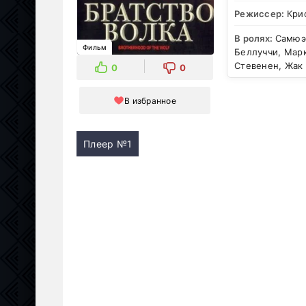
Режиссер:
Кри
В ролях:
Самюэ
Фильм
Беллуччи, Мар
Стевенен, Жак
0
0
В избранное
Плеер №1