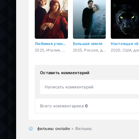
Любимая ученица Вивальди
Большая земля
Нас
2025, Италия, Франция, драма, биография, музыка
2025, Россия, драма, триллер
Оставить комментарий
Написать комментарий
Всего комментариев
0
фильмы онлайн
» Фильмы