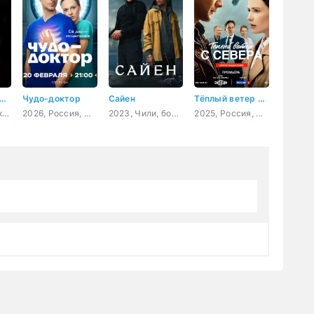
тоящая чёрная пантера
Чудо-доктор
Сайен
Тёплый ветер с севера
2020, США, документальный, короткометражка
2026, Россия, мелодрама, драма
2023, Чили, боевик, триллер
2025, Россия, мелодрама