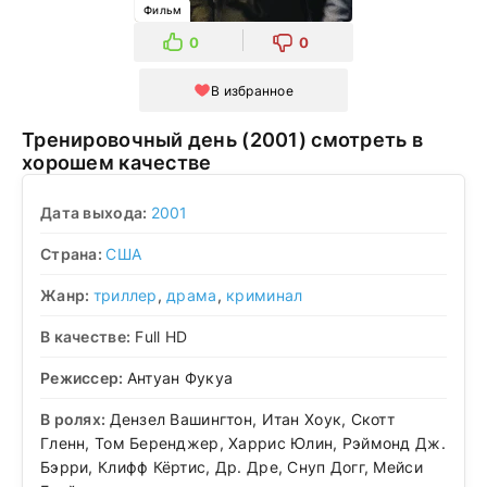
Фильм
0
0
В избранное
Тренировочный день (2001) смотреть в
хорошем качестве
Дата выхода:
2001
Страна:
США
Жанр:
триллер
,
драма
,
криминал
В качестве:
Full HD
Режиссер:
Антуан Фукуа
В ролях:
Дензел Вашингтон, Итан Хоук, Скотт
Гленн, Том Беренджер, Харрис Юлин, Рэймонд Дж.
Бэрри, Клифф Кёртис, Др. Дре, Снуп Догг, Мейси