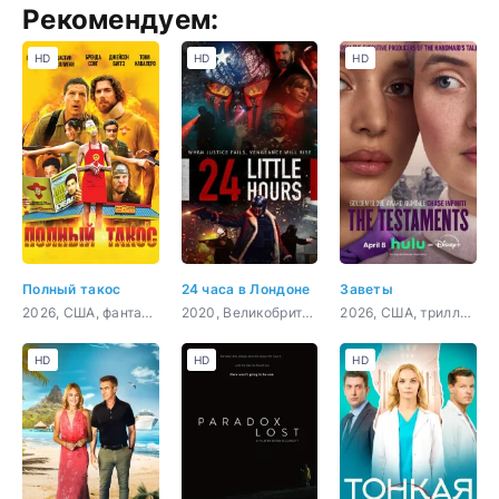
Рекомендуем:
HD
HD
HD
Полный такос
24 часа в Лондоне
Заветы
2026, США, фантастика, комедия, боевик, приключения
2020, Великобритания, боевик, триллер, драма, криминал
2026, США, триллер, драма
HD
HD
HD