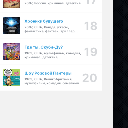
2007, Россия, криминал, детектив
Хроники будущего
2007, США, Канада, ужасы,
фантастика, фэнтези, триллер,
драма, детектив
Где ты, Скуби-Ду?
1969, США, мультфильм, комедия,
криминал, детектив,
приключения, семейный
Шоу Розовой Пантеры
1969, США, Великобритания,
мультфильм, комедия, семейный