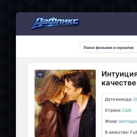
Мультсериалы
Интуиция
HD
качестве
Дата выхода:
2
Страна:
США
Жанр:
мелодр
В качестве:
Ful