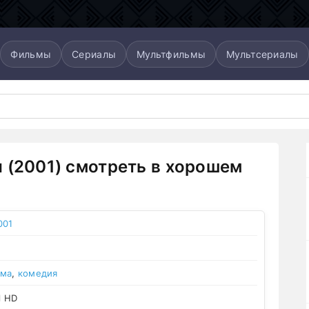
Фильмы
Сериалы
Мультфильмы
Мультсериалы
 (2001) смотреть в хорошем
001
ама
,
комедия
l HD