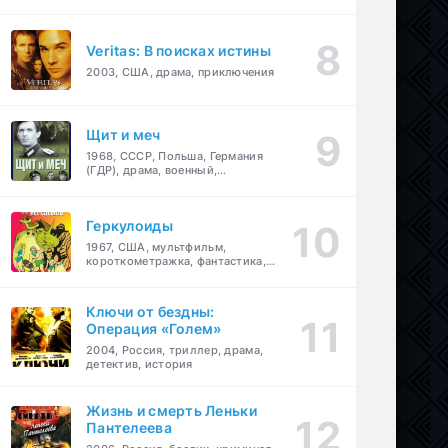
Veritas: В поисках истины
2003, США, драма, приключения
Щит и меч
1968, СССР, Польша, Германия
(ГДР), драма, военный,
приключения
Геркулоиды
1967, США, мультфильм,
короткометражка, фантастика,
приключения
Ключи от бездны:
Операция «Голем»
2004, Россия, триллер, драма,
детектив, история
Жизнь и смерть Леньки
Пантелеева