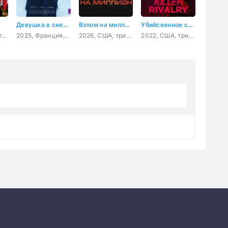
Девушка в снегах
Взлом на миллион
Убийсвенное соперничество
2025, США, боевик, мелодрама, комедия
2025, Франция, драма
2026, США, триллер
2022, США, триллер, детектив