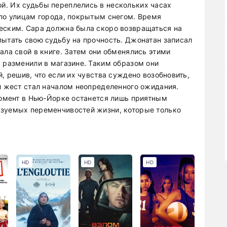
й. Их судьбы переплелись в нескольких часах
 по улицам города, покрытым снегом. Время
еским. Сара должна была скоро возвращаться на
пытать свою судьбу на прочность. Джонатан записал
ала свой в книге. Затем они обменялись этими
у разменили в магазине. Таким образом они
, решив, что если их чувства суждено возобновить,
ий жест стал началом неопределенного ожидания.
 момент в Нью-Йорке останется лишь приятным
азуемых переменчивостей жизни, которые только
HD
HD
HD