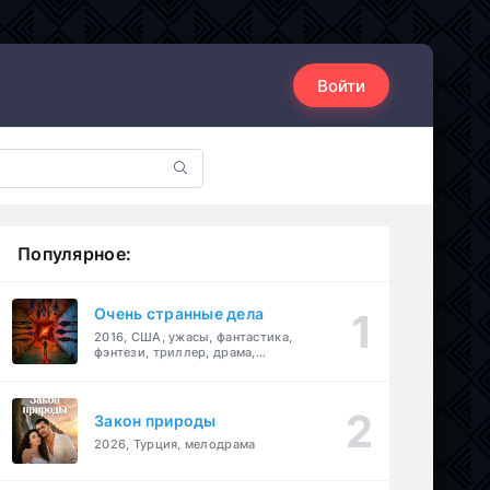
Войти
Популярное:
Очень странные дела
2016, США, ужасы, фантастика,
фэнтези, триллер, драма,
детектив
Закон природы
2026, Турция, мелодрама