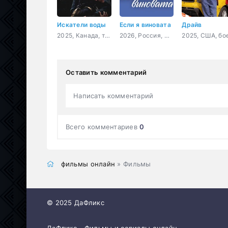
Искатели воды
Если я виновата
Драйв
2025, Канада, триллер
2026, Россия, мелодрама
Оставить комментарий
Написать комментарий
Всего комментариев
0
фильмы онлайн
» Фильмы
© 2025 ДаФликс
ДаФликс - Фильмы и сериалы онлайн.