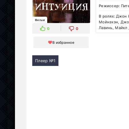
Режиссер:
Пит
В ролях:
Джон 
Фильм
Мойнэхэн, Джо
Лавинь, Майкл
0
0
В избранное
Плеер №1