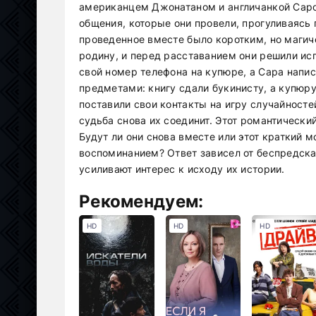
американцем Джонатаном и англичанкой Саро
общения, которые они провели, прогуливаясь
проведенное вместе было коротким, но магич
родину, и перед расставанием они решили ис
свой номер телефона на купюре, а Сара напис
предметами: книгу сдали букинисту, а купюр
поставили свои контакты на игру случайностей
судьба снова их соединит. Этот романтическ
Будут ли они снова вместе или этот краткий
воспоминанием? Ответ зависел от беспредск
усиливают интерес к исходу их истории.
Рекомендуем:
HD
HD
HD