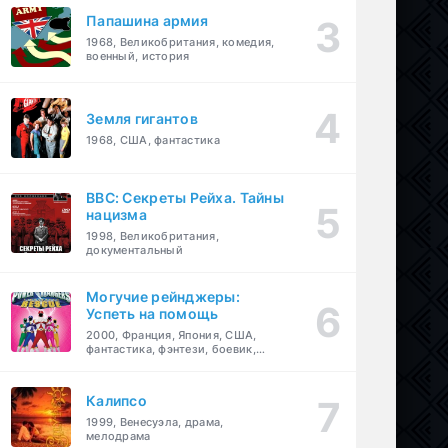
Папашина армия
1968, Великобритания, комедия,
военный, история
Земля гигантов
1968, США, фантастика
BBC: Секреты Рейха. Тайны
нацизма
1998, Великобритания,
документальный
Могучие рейнджеры:
Успеть на помощь
2000, Франция, Япония, США,
фантастика, фэнтези, боевик,
драма, приключения, семейный
Калипсо
1999, Венесуэла, драма,
мелодрама