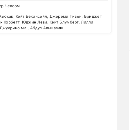
ер Челсом
Кьюсак, Кейт Бекинсейл, Джереми Пивен, Бриджет
н Корбетт, Юджин Леви, Кейт Блумберг, Лилли
 Джуарино мл., Абдул Альшавиш