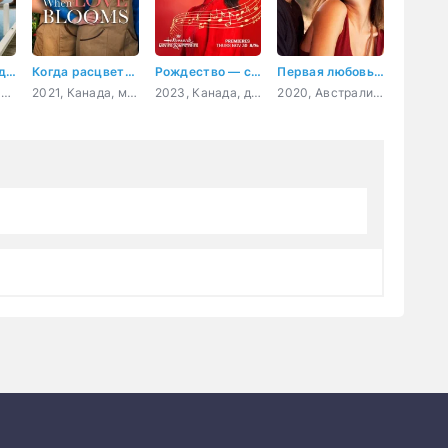
Рождество под парусом
Когда расцветает любовь
Рождество — самое время вернуться домой
Первая любовь навсегда
2021, США, драма, мелодрама
2021, Канада, мелодрама, комедия
2023, Канада, драма, мелодрама
2020, Австралия, Филиппины, драма, мелодрама