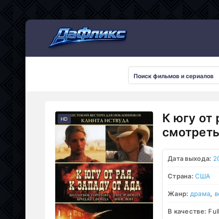
Мультсериалы
К югу от 
HD
смотреть
Дата выхода:
2
Страна:
США
Жанр:
драма
,
в
В качестве:
Ful