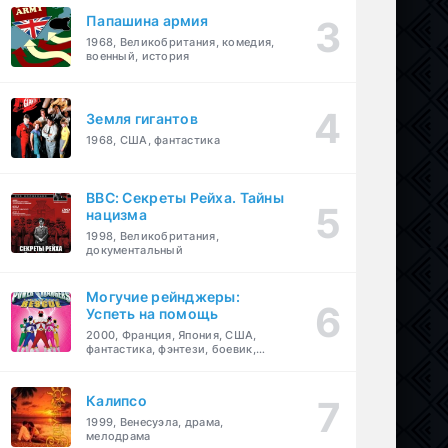
Папашина армия
1968, Великобритания, комедия,
военный, история
Земля гигантов
1968, США, фантастика
BBC: Секреты Рейха. Тайны
нацизма
1998, Великобритания,
документальный
Могучие рейнджеры:
Успеть на помощь
2000, Франция, Япония, США,
фантастика, фэнтези, боевик,
драма, приключения, семейный
Калипсо
1999, Венесуэла, драма,
мелодрама