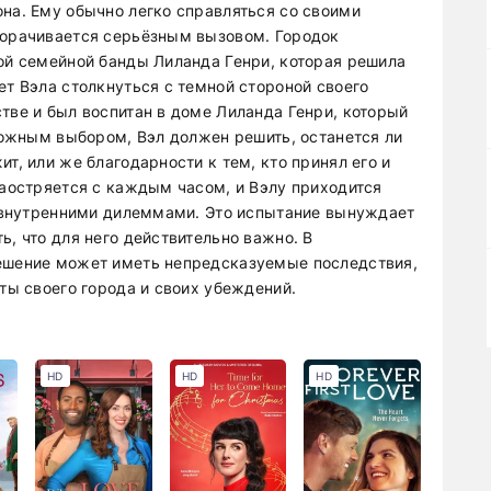
она. Ему обычно легко справляться со своими
борачивается серьёзным вызовом. Городок
ной семейной банды Лиланда Генри, которая решила
ет Вэла столкнуться с темной стороной своего
тве и был воспитан в доме Лиланда Генри, который
сложным выбором, Вэл должен решить, останется ли
т, или же благодарности к тем, кто принял его и
заостряется с каждым часом, и Вэлу приходится
 с внутренними дилеммами. Это испытание вынуждает
ь, что для него действительно важно. В
решение может иметь непредсказуемые последствия,
иты своего города и своих убеждений.
HD
HD
HD