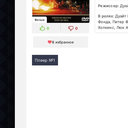
Режиссер:
Дуа
В ролях:
Дуайт 
Фильм
Фонда, Питер Ф
Хопкинс, Люк 
0
0
В избранное
Плеер №1