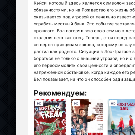
Кэйси, который здесь является символом зак
обязанностями, но на Рождество его жизнь о
оказывается под угрозой от печально извест
ограбить местный банк. Это событие заставля
прошлого. Вэл потерял всю свою семью в детс
стал для него как отец. Теперь, стоя перед 
он верен принципам закона, которому он служи
растил как родного. Ситуация в Лос-Трагосе 
бороться не только с внешней угрозой, но и
его переосмыслить свои ценности и определит
напряжённой обстановке, когда каждое его 
Вэл показывает, на что он способен ради защ
Рекомендуем:
HD
HD
HD