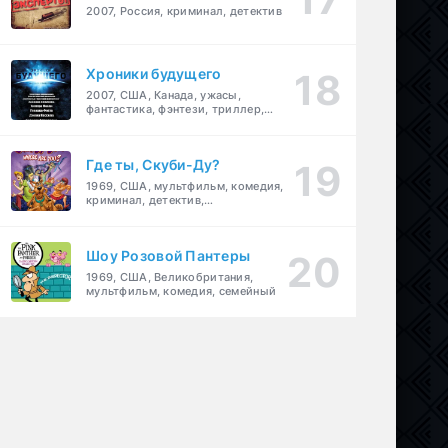
2007, Россия, криминал, детектив
Хроники будущего
2007, США, Канада, ужасы,
фантастика, фэнтези, триллер,
драма, детектив
Где ты, Скуби-Ду?
1969, США, мультфильм, комедия,
криминал, детектив,
приключения, семейный
Шоу Розовой Пантеры
1969, США, Великобритания,
мультфильм, комедия, семейный