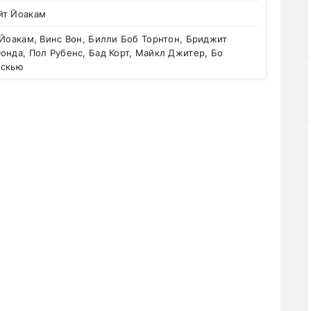
йт Йоакам
Йоакам, Винс Вон, Билли Боб Торнтон, Бриджит
онда, Пол Рубенс, Бад Корт, Майкл Джитер, Бо
Аскью