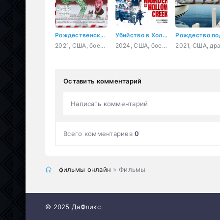
Рождественский чудак
Убийство в Холлоу Крик
2021, США, боевик, комедия
2024, США, боевик, триллер, комедия
Оставить комментарий
Написать комментарий
Всего комментариев
0
фильмы онлайн
» Фильмы
© 2025 ДаФликс