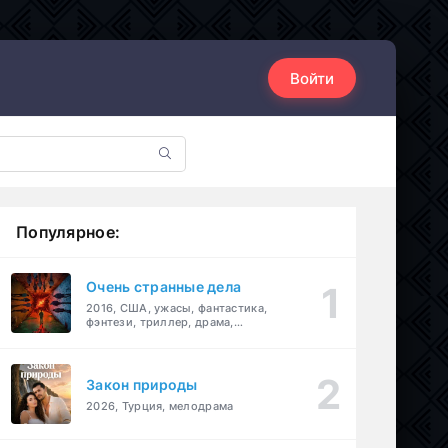
Войти
Популярное:
Очень странные дела
2016, США, ужасы, фантастика,
фэнтези, триллер, драма,
детектив
Закон природы
2026, Турция, мелодрама