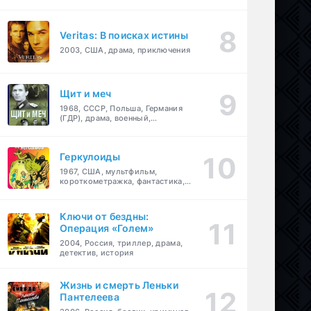
Veritas: В поисках истины
2003, США, драма, приключения
Щит и меч
1968, СССР, Польша, Германия
(ГДР), драма, военный,
приключения
Геркулоиды
1967, США, мультфильм,
короткометражка, фантастика,
приключения
Ключи от бездны:
Операция «Голем»
2004, Россия, триллер, драма,
детектив, история
Жизнь и смерть Леньки
Пантелеева