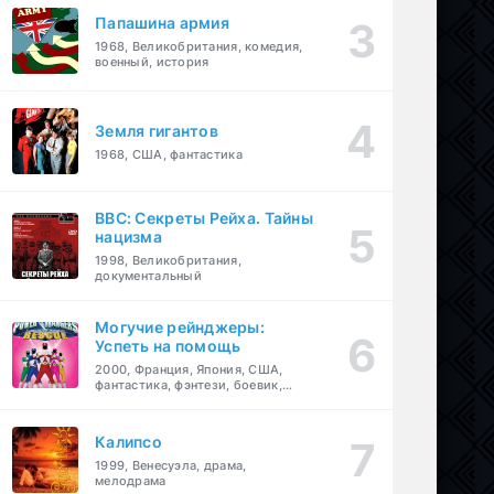
Папашина армия
1968, Великобритания, комедия,
военный, история
Земля гигантов
1968, США, фантастика
BBC: Секреты Рейха. Тайны
нацизма
1998, Великобритания,
документальный
Могучие рейнджеры:
Успеть на помощь
2000, Франция, Япония, США,
фантастика, фэнтези, боевик,
драма, приключения, семейный
Калипсо
1999, Венесуэла, драма,
мелодрама