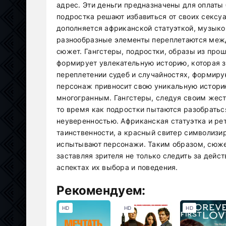
адрес. Эти деньги предназначены для оплаты 
подростка решают избавиться от своих сексу
дополняется африканской статуэткой, музыко
разнообразные элементы переплетаются межд
сюжет. Гангстеры, подростки, образы из прош
формирует увлекательную историю, которая з
переплетении судеб и случайностях, формир
персонаж привносит свою уникальную историю
многогранным. Гангстеры, следуя своим жесто
то время как подростки пытаются разобратьс
неуверенностью. Африканская статуэтка и ре
таинственности, а красный свитер символизи
испытывают персонажи. Таким образом, сюжет
заставляя зрителя не только следить за дейс
аспектах их выбора и поведения.
Рекомендуем:
HD
HD
HD