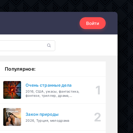
Войти
Популярное:
Очень странные дела
2016, США, ужасы, фантастика,
фэнтези, триллер, драма,
детектив
Закон природы
2026, Турция, мелодрама