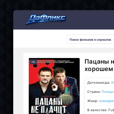
Мультсериалы
Пацаны н
HD
хорошем 
Дата выхода:
2
Страна:
Польш
Жанр:
комедия
В качестве:
Ful