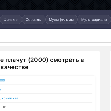
Фильмы
Сериалы
Мультфильмы
Мультсериалы
е плачут (2000) смотреть в
качестве
000
а
,
криминал
l HD