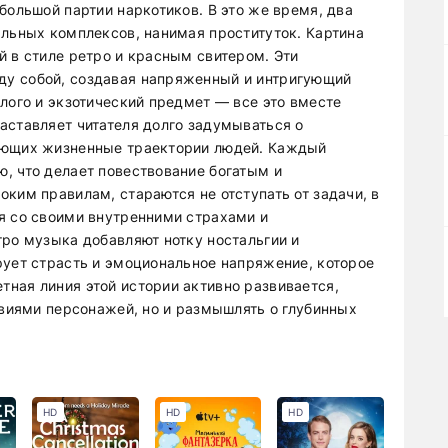
большой партии наркотиков. В это же время, два
альных комплексов, нанимая проституток. Картина
й в стиле ретро и красным свитером. Эти
у собой, создавая напряженный и интригующий
лого и экзотический предмет — все это вместе
аставляет читателя долго задумываться о
ующих жизненные траектории людей. Каждый
, что делает повествование богатым и
ким правилам, стараются не отступать от задачи, в
я со своими внутренними страхами и
тро музыка добавляют нотку ностальгии и
рует страсть и эмоциональное напряжение, которое
ная линия этой истории активно развивается,
твиями персонажей, но и размышлять о глубинных
HD
HD
HD