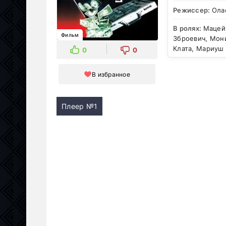
Режиссер:
Ола
В ролях:
Мацей
Фильм
Зброевич, Мон
Клата, Мариуш 
0
0
В избранное
Плеер №1