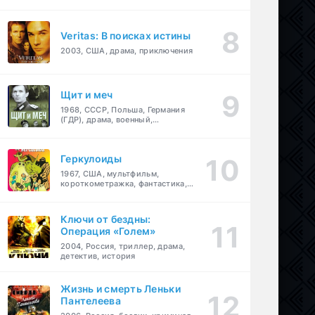
Veritas: В поисках истины
2003, США, драма, приключения
Щит и меч
1968, СССР, Польша, Германия
(ГДР), драма, военный,
приключения
Геркулоиды
1967, США, мультфильм,
короткометражка, фантастика,
приключения
Ключи от бездны:
Операция «Голем»
2004, Россия, триллер, драма,
детектив, история
Жизнь и смерть Леньки
Пантелеева