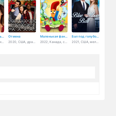
Первая любовь навсегда
Отмена
Маленькая фантазерка
Бал под голубой луной
2020, Австралия, Филиппины, драма, мелодрама
2020, США, драма
2022, Канада, семейный
2021, США, мелодрама