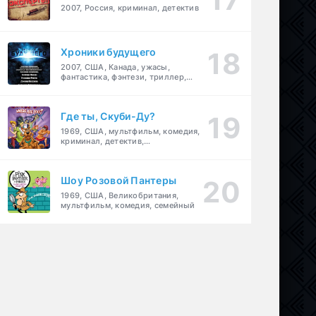
2007, Россия, криминал, детектив
Хроники будущего
2007, США, Канада, ужасы,
фантастика, фэнтези, триллер,
драма, детектив
Где ты, Скуби-Ду?
1969, США, мультфильм, комедия,
криминал, детектив,
приключения, семейный
Шоу Розовой Пантеры
1969, США, Великобритания,
мультфильм, комедия, семейный