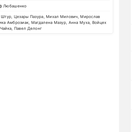
ф Любашенко
 Штур, Цезары Пазура, Михал Милович, Мирослав
ика Амброзиак, Магдалена Мазур, Анна Муха, Войцех
Чайка, Павел Делонг