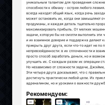
уникальным талантом для проведения сложней
способности к обману - острее любого лезвия
всегда находят общий язык, когда речь заходи
может остановить их, когда они замышляют о
продуманы, и каждая деталь тщательно прор
максимизировать прибыль. От мелких мошенн
задачи, которую бы не смогли выполнить эти 
и их взаимное доверие и поддержка делают 
прикрыть друг друга, если что-то идет не по 
непревзойденности: в их сплоченности и взаи
просто способ заработать деньги, но и возмо
улучшить их. С каждым разом их операции ст
Но независимо от сложности задачи, Джэйми, 
Эти четыре друга доказывают, что с правиль
достигнуть практически любой цели. Их прик
адреналином, но и уроками о важности дружб
Рекомендуем:
HD
HD
HD