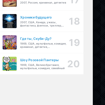
2007, Россия, криминал, детектив
Хроники будущего
2007, США, Канада, ужасы,
фантастика, фэнтези, триллер,
драма, детектив
Где ты, Скуби-Ду?
1969, США, мультфильм, комедия,
криминал, детектив,
приключения, семейный
Шоу Розовой Пантеры
1969, США, Великобритания,
мультфильм, комедия, семейный