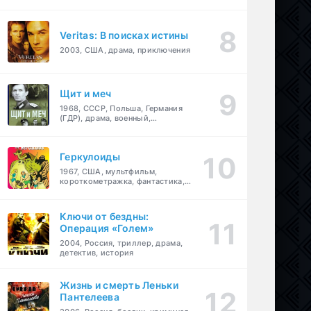
Veritas: В поисках истины
2003, США, драма, приключения
Щит и меч
1968, СССР, Польша, Германия
(ГДР), драма, военный,
приключения
Геркулоиды
1967, США, мультфильм,
короткометражка, фантастика,
приключения
Ключи от бездны:
Операция «Голем»
2004, Россия, триллер, драма,
детектив, история
Жизнь и смерть Леньки
Пантелеева