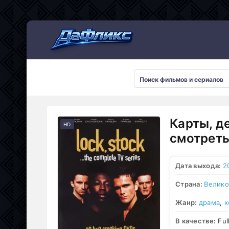
Мультсериалы
Карты, де
HD
смотреть
Дата выхода:
2
Страна:
Велико
Жанр:
драма
,
к
В качестве:
Ful