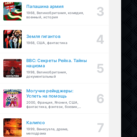
Папашина армия
1968, Великобритания, комедия,
военный, история
Земля гигантов
1968, США, фантастика
BBC: Секреты Рейха. Тайны
нацизма
1998, Великобритания,
документальный
Могучие рейнджеры:
Успеть на помощь
2000, Франция, Япония, США,
фантастика, фэнтези, боевик,
драма, приключения, семейный
Калипсо
1999, Венесуэла, драма,
мелодрама