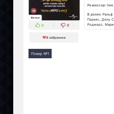
Режиссер:
Ник
В ролях:
Ральф 
Фильм
Паркес, Дель С
Роджерс, Мари
0
0
В избранное
Плеер №1