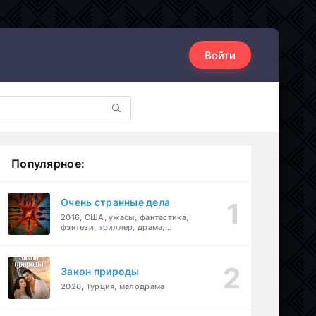
Войти
Популярное:
Очень странные дела
2016, США, ужасы, фантастика,
фэнтези, триллер, драма,
детектив
Закон природы
2026, Турция, мелодрама