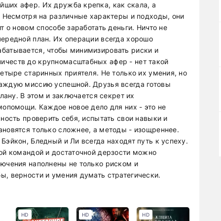
ших афер. Их дружба крепка, как скала, а
. Несмотря на различные характеры и подходы, они
т о новом способе заработать деньги. Ничто не
чередной план. Их операции всегда хорошо
абатывается, чтобы минимизировать риски и
ичеств до крупномасштабных афер - нет такой
четыре старинных приятеля. Не только их умения, но
каждую миссию успешной. Друзья всегда готовы
плану. В этом и заключается секрет их
мопомощи. Каждое новое дело для них - это не
жность проверить себя, испытать свои навыки и
ановятся только сложнее, а методы - изощреннее.
Бэйкон, Бледный и Ли всегда находят путь к успеху.
ной командой и достаточной дерзости можно
лючения наполнены не только риском и
ы, верности и умения думать стратегически.
HD
HD
HD