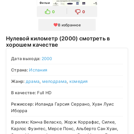
Фильм
0
0
В избранное
Нулевой километр (2000) смотреть в
хорошем качестве
Дата выхода:
2000
Страна:
Испания
Жанр:
драма
,
мелодрама
,
комедия
В качестве:
Full HD
Режиссер:
Иоланда Гарсия Серрано, Хуан Луис
Иборра
В ролях:
Конча Веласко, Жорж Коррафас, Силке,
Карлос Фуэнтес, Мерсе Понс, Альберто Сан Хуан,