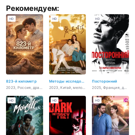
Рекомендуем:
HD
HD
HD
823-й километр
Методы исследования любви
Посторонний
2023, Россия, драма, военный, история
2023, Китай, мелодрама, комедия, детектив
2025, Франция, драма, криминал
HD
HD
HD