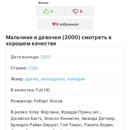
Фильм
0
0
В избранное
Мальчики и девочки (2000) смотреть в
хорошем качестве
Дата выхода:
2000
Страна:
США
Жанр:
драма
,
мелодрама
,
комедия
В качестве:
Full HD
Режиссер:
Роберт Исков
В ролях:
Клэр Форлани, Фредди Принц мл.,
Джейсон Биггз, Элисон Хэннигэн, Аманда Детмер,
Брендон Райан Баррет, Гэй Томас, Ракель Боден,