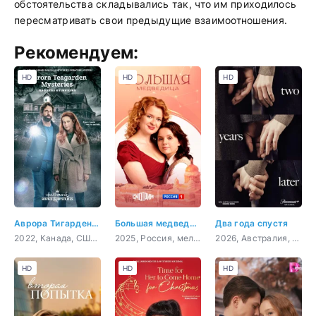
обстоятельства складывались так, что им приходилось
пересматривать свои предыдущие взаимоотношения.
Рекомендуем:
HD
HD
HD
Аврора Тигарден: дом с привидением
Большая медведица
Два года спустя
2022, Канада, США, криминал, детектив
2025, Россия, мелодрама
2026, Австралия, драма
HD
HD
HD