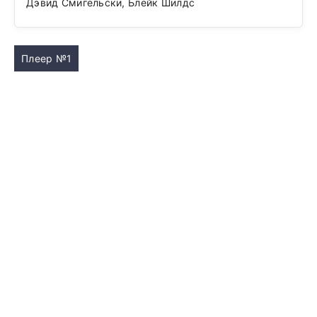
Дэвид Смигельски, Блейк Шилдс
Плеер №1