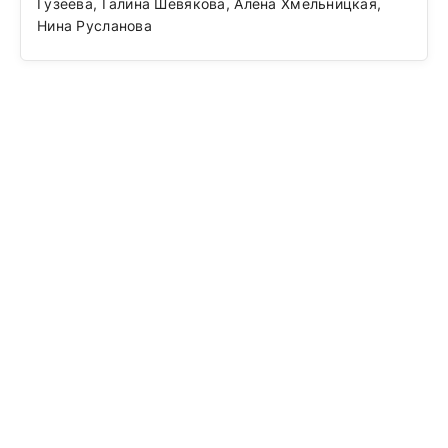
Гузеева, Галина Шевякова, Алёна Хмельницкая,
Нина Русланова