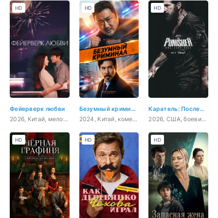
HD
HD
HD
Фейерверк любви
Безумный криминал
Каратель: Последнее убийство
2026, Китай, мелодрама, комедия
2024, Китай, комедия
2026, США, боевик, триллер, драма, криминал, приключения
HD
HD
HD