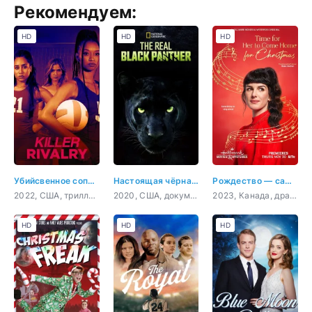
Рекомендуем:
HD
HD
HD
Убийсвенное соперничество
Настоящая чёрная пантера
Рождество — самое время вернуться домой
2022, США, триллер, детектив
2020, США, документальный, короткометражка
2023, Канада, драма, мелодрама
HD
HD
HD