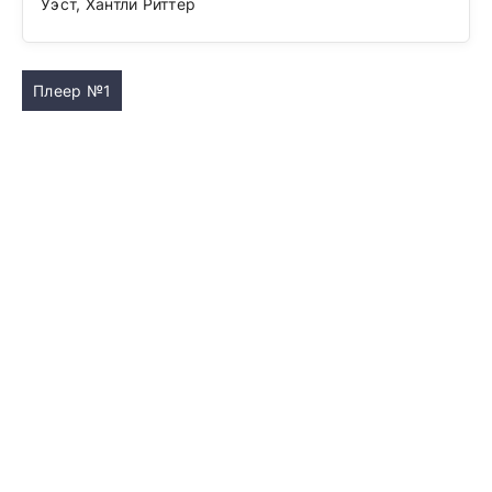
Уэст, Хантли Риттер
Плеер №1