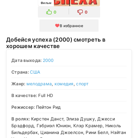
Фильм
0
0
В избранное
Добейся успеха (2000) смотреть в
хорошем качестве
Дата выхода:
2000
Страна:
США
Жанр:
мелодрама
,
комедия
,
спорт
В качестве:
Full HD
Режиссер:
Пейтон Рид
В ролях:
Кирстен Данст, Элиза Душку, Джесси
Брэдфорд, Гэбриэл Юнион, Клэр Крамер, Николь
Бильдербак, Цианина Джоелсон, Рини Белл, Нэйтан