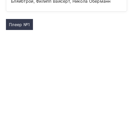
Бляйбтрой, Филипп Вайсерт, Никола Оберманн
Плеер №1