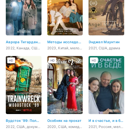
Аврора Тигарден: дом с привидением
Методы исследования любви
Энджел Маунтин
2022, Канада, США, криминал, детектив
2023, Китай, мелодрама, комедия, детектив
2021, США, драма
HD
HD
HD
Вудсток '99: Полный провал
Особняк на прокат
И в счастье, и в беде
2022, США, документальный, музыка
2020, США, комедия
2021, Россия, мелодрама, драма