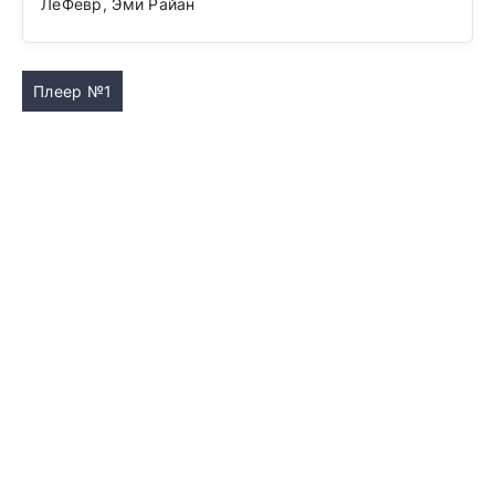
ЛеФевр, Эми Райан
Плеер №1