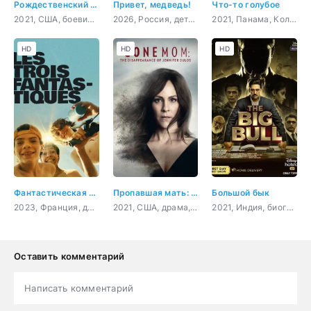
Рождественский чудак
Привет, медведь!
Что-то голубое
2021, США, боевик, комедия
2026, Россия, детский, семейный
2021, Панама, Колумбия, комедия
HD
HD
HD
Фантастическая тройка
Пропавшая мать: Исчезновение Дженнифер Дулос
Большой бык
2023, Франция, драма
2021, США, драма, криминал
2021, Индия, биография, криминал, драма
Оставить комментарий
Написать комментарий