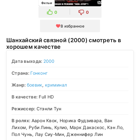
Фильм
0
0
В избранное
Шанхайский связной (2000) смотреть в
хорошем качестве
Дата выхода:
2000
Страна:
Гонконг
Жанр:
боевик
,
криминал
В качестве:
Full HD
Режиссер:
Стэнли Тун
В ролях:
Аарон Квок, Норика Фудзивара, Ван
Лихом, Руби Линь, Кулио, Марк Дакаскос, Кэн Ло,
Пол Чунь, Лау Сиу-Мин, Дженнифер Лин