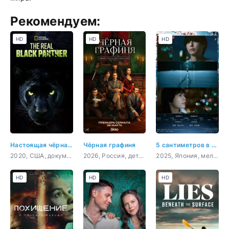
Рекомендуем:
HD
HD
HD
Настоящая чёрная пантера
Чёрная графиня
5 сантиметров в секунду
2020, США, документальный, короткометражка
2026, Россия, детектив, триллер
2025, Япония, мелодрама, драма
HD
HD
HD