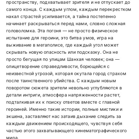
пространству, подхватывает зрителя и не отпускает до
самого конца. С каждым углом, каждым перекрестком
накал страстей усиливается, а тайна постепенно
начинает раскрываться перед нами, словно сложная
головоломка. Эта погоня — не просто физическое
испытание для героини, это битва умов, игра на
выживание в мегаполисе, где каждый угол может
скрывать новую опасность или подсказку. Она не
просто бегущая по улицам Шанхая человек; она —
олицетворение справедливости, борющейся с
неизвестной угрозой, которая окутала город страхом
после таинственного убийства. С каждым новым
поворотом сюжета зрители невольно углубляются в
детали интриги, атмосфера напряженности растет,
подталкивая их к поиску ответов вместе с главной
героиней. Именно такие истории, полные мистики и
экшена, заставляют нас затаив дыхание следить за
каждым движением происходящего, чувствуя себя
частью этого захватывающего кинематографического
мира.