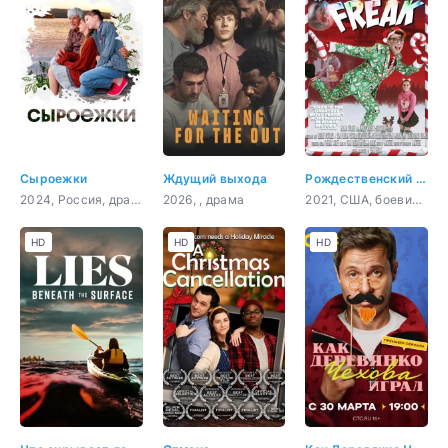
Сыроежки
Ждущий выхода
Рождественский чудак
2024, Россия, драма
2026, , драма
2021, США, боевик, комедия
HD
HD
HD