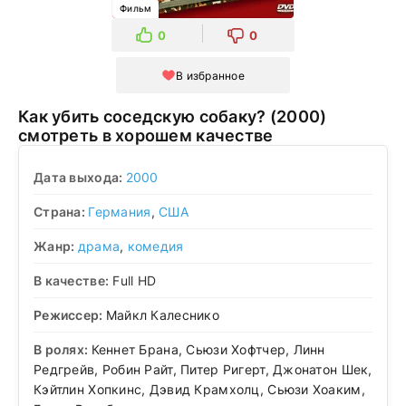
Фильм
0
0
В избранное
Как убить соседскую собаку? (2000)
смотреть в хорошем качестве
Дата выхода:
2000
Страна:
Германия
,
США
Жанр:
драма
,
комедия
В качестве:
Full HD
Режиссер:
Майкл Калеснико
В ролях:
Кеннет Брана, Сьюзи Хофтчер, Линн
Редгрейв, Робин Райт, Питер Ригерт, Джонатон Шек,
Кэйтлин Хопкинс, Дэвид Крамхолц, Сьюзи Хоаким,