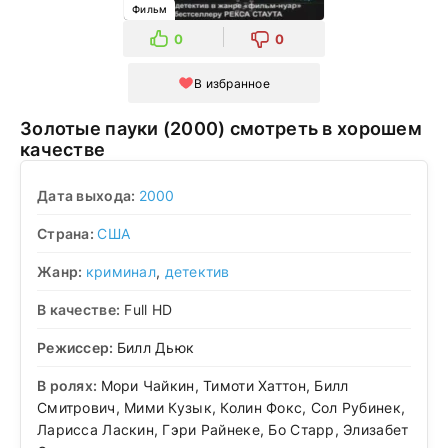
Фильм
0
0
В избранное
Золотые пауки (2000) смотреть в хорошем
качестве
Дата выхода:
2000
Страна:
США
Жанр:
криминал
,
детектив
В качестве:
Full HD
Режиссер:
Билл Дьюк
В ролях:
Мори Чайкин, Тимоти Хаттон, Билл
Смитрович, Мими Кузык, Колин Фокс, Сол Рубинек,
Ларисса Ласкин, Гэри Райнеке, Бо Старр, Элизабет