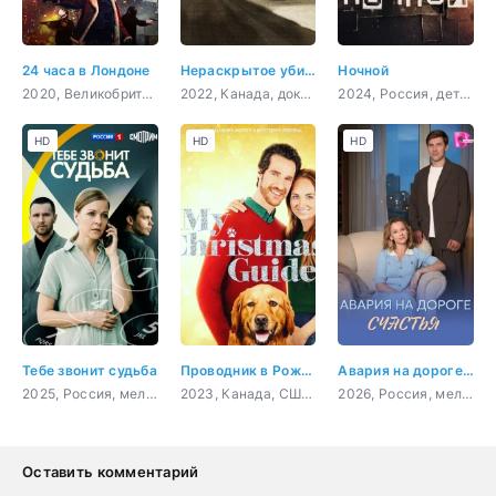
24 часа в Лондоне
Нераскрытое убийство Беверли Линн Смит
Ночной
2020, Великобритания, боевик, триллер, драма, криминал
2022, Канада, документальный, криминал, детектив
2024, Россия, детектив
HD
HD
HD
Тебе звонит судьба
Проводник в Рождество
Авария на дороге счастья
2025, Россия, мелодрама
2023, Канада, США, мелодрама
2026, Россия, мелодрама
Оставить комментарий