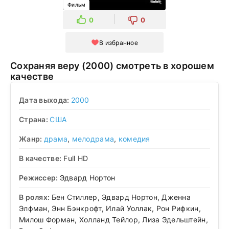
Фильм
0
0
В избранное
Сохраняя веру (2000) смотреть в хорошем
качестве
Дата выхода:
2000
Страна:
США
Жанр:
драма
,
мелодрама
,
комедия
В качестве:
Full HD
Режиссер:
Эдвард Нортон
В ролях:
Бен Стиллер, Эдвард Нортон, Дженна
Элфман, Энн Бэнкрофт, Илай Уоллак, Рон Рифкин,
Милош Форман, Холланд Тейлор, Лиза Эдельштейн,