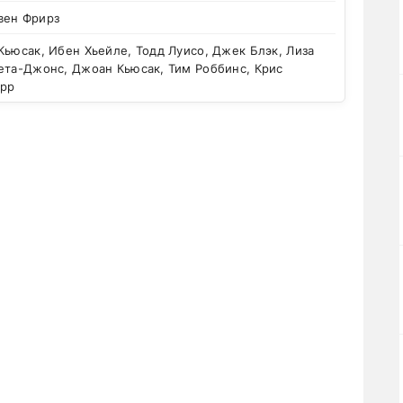
вен Фрирз
ьюсак, Ибен Хьейле, Тодд Луисо, Джек Блэк, Лиза
ета-Джонс, Джоан Кьюсак, Тим Роббинс, Крис
арр