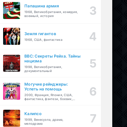
Папашина армия
1968, Великобритания, комедия,
военный, история
Земля гигантов
1968, США, фантастика
BBC: Секреты Рейха. Тайны
нацизма
1998, Великобритания,
документальный
Могучие рейнджеры:
Успеть на помощь
2000, Франция, Япония, США,
фантастика, фэнтези, боевик,
драма, приключения, семейный
Калипсо
1999, Венесуэла, драма,
мелодрама