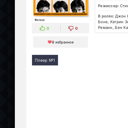
Режиссер:
Сти
В ролях:
Джон К
Фильм
Боне, Кэтрин З
Реманн, Бен К
0
0
В избранное
Плеер №1