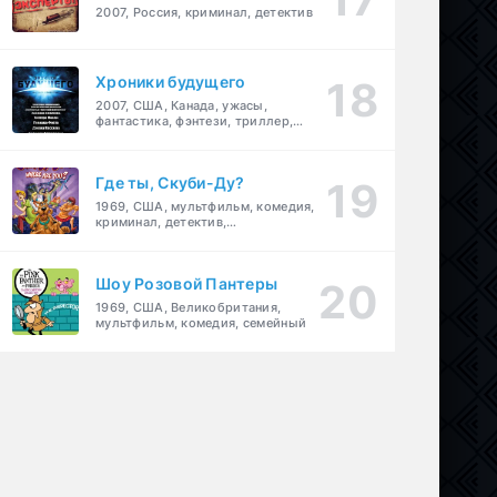
2007, Россия, криминал, детектив
Хроники будущего
2007, США, Канада, ужасы,
фантастика, фэнтези, триллер,
драма, детектив
Где ты, Скуби-Ду?
1969, США, мультфильм, комедия,
криминал, детектив,
приключения, семейный
Шоу Розовой Пантеры
1969, США, Великобритания,
мультфильм, комедия, семейный