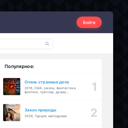
Войти
Популярное:
Очень странные дела
2016, США, ужасы, фантастика,
фэнтези, триллер, драма,
детектив
Закон природы
2026, Турция, мелодрама