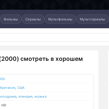
Фильмы
Сериалы
Мультфильмы
Мультсериалы
(2000) смотреть в хорошем
000
британия
,
США
елодрама
,
комедия
,
музыка
l HD