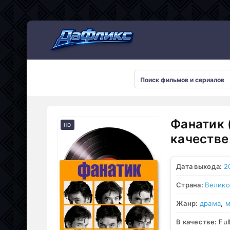
Мультсериалы
Фанатик 
HD
качестве
Дата выхода:
2
Страна:
Велико
Жанр:
драма
,
м
В качестве:
Ful