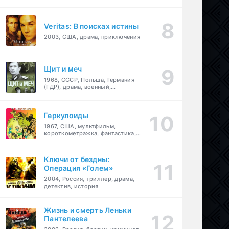
Veritas: В поисках истины
2003, США, драма, приключения
Щит и меч
1968, СССР, Польша, Германия
(ГДР), драма, военный,
приключения
Геркулоиды
1967, США, мультфильм,
короткометражка, фантастика,
приключения
Ключи от бездны:
Операция «Голем»
2004, Россия, триллер, драма,
детектив, история
Жизнь и смерть Леньки
Пантелеева