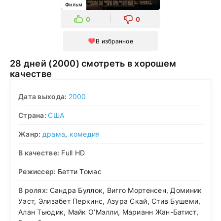
Фильм
0
0
В избранное
28 дней (2000) смотреть в хорошем
качестве
Дата выхода:
2000
Страна:
США
Жанр:
драма
,
комедия
В качестве:
Full HD
Режиссер:
Бетти Томас
В ролях:
Сандра Буллок, Вигго Мортенсен, Доминик
Уэст, Элизабет Перкинс, Азура Скай, Стив Бушеми,
Алан Тьюдик, Майк О’Мэлли, Марианн Жан-Батист,