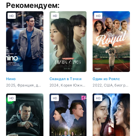
Рекомендуем:
HD
HD
HD
Нино
Скандал в Тэчхи
Один из Роялс
2025, Франция, драма
2024, Корея Южная, драма
2022, США, биография, спорт
HD
HD
HD