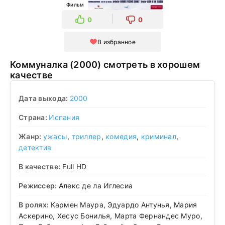
Фильм
0
0
В избранное
Коммуналка (2000) смотреть в хорошем
качестве
Дата выхода:
2000
Страна:
Испания
Жанр:
ужасы
,
триллер
,
комедия
,
криминал
,
детектив
В качестве:
Full HD
Режиссер:
Алекс де ла Иглесиа
В ролях:
Кармен Маура, Эдуардо Антунья, Мария
Аскерино, Хесус Бонилья, Марта Фернандес Муро,