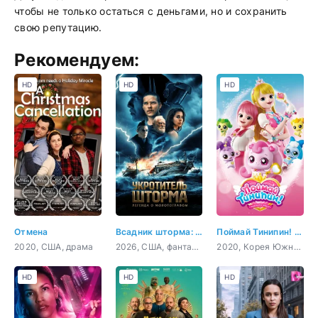
чтобы не только остаться с деньгами, но и сохранить
свою репутацию.
Рекомендуем:
HD
HD
HD
Отмена
Всадник шторма: Легенда о Молоте
Поймай Тинипин! Королевство эмоций
2020, США, драма
2026, США, фантастика, боевик, приключения
2020, Корея Южная, мультфильм, фэнтези, комедия, детский
HD
HD
HD