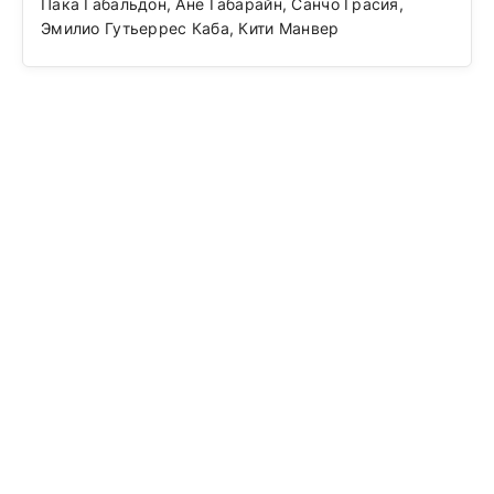
Пака Габальдон, Ане Габарайн, Санчо Грасия,
Эмилио Гутьеррес Каба, Кити Манвер