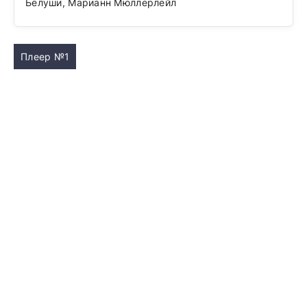
Белуши, Марианн Мюллерлейл
Плеер №1