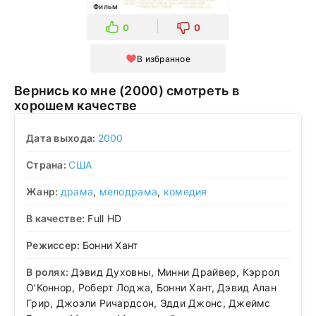
Фильм
0
0
В избранное
Вернись ко мне (2000) смотреть в
хорошем качестве
Дата выхода:
2000
Страна:
США
Жанр:
драма
,
мелодрама
,
комедия
В качестве:
Full HD
Режиссер:
Бонни Хант
В ролях:
Дэвид Духовны, Минни Драйвер, Кэррол
О’Коннор, Роберт Лоджа, Бонни Хант, Дэвид Алан
Грир, Джоэли Ричардсон, Эдди Джонс, Джеймс