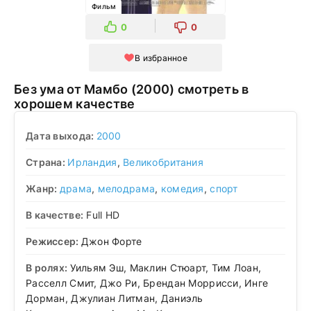
Фильм
0
0
В избранное
Без ума от Мамбо (2000) смотреть в
хорошем качестве
Дата выхода:
2000
Страна:
Ирландия
,
Великобритания
Жанр:
драма
,
мелодрама
,
комедия
,
спорт
В качестве:
Full HD
Режиссер:
Джон Форте
В ролях:
Уильям Эш, Маклин Стюарт, Тим Лоан,
Расселл Смит, Джо Ри, Брендан Моррисси, Инге
Дорман, Джулиан Литман, Даниэль