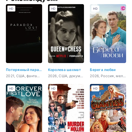
HD
HD
HD
Потерянный парадокс
Королева шахмат
Берега любви
2021, США, фантастика, комедия
2026, США, документальный, биография
2026, Россия, мелодрама
HD
HD
HD