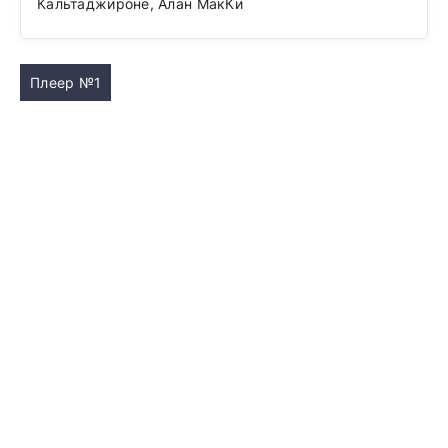
Кальтаджироне, Алан МакКи
Плеер №1