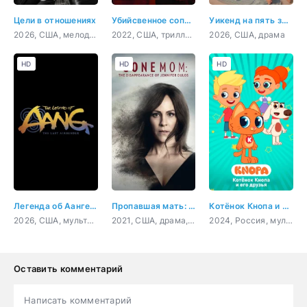
Цели в отношениях
Убийсвенное соперничество
Уикенд на пять звёзд
2026, США, мелодрама, комедия
2022, США, триллер, детектив
2026, США, драма
HD
HD
HD
Легенда об Аанге: Последний маг воздуха
Пропавшая мать: Исчезновение Дженнифер Дулос
Котёнок Кнопа и его друзья
2026, США, мультфильм, фэнтези, боевик, детектив, приключения, семейный
2021, США, драма, криминал
2024, Россия, мультфильм, комедия, приключения, семейный
Оставить комментарий
Написать комментарий