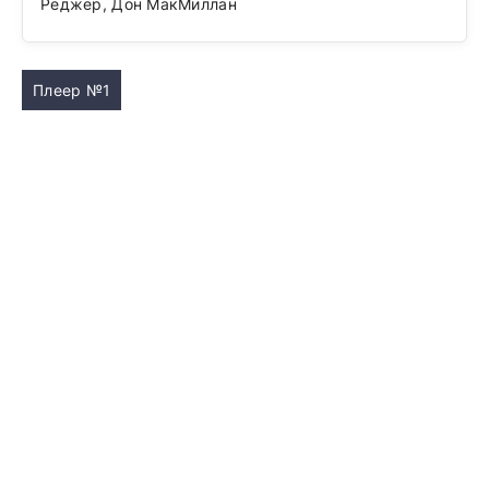
Реджер, Дон МакМиллан
Плеер №1