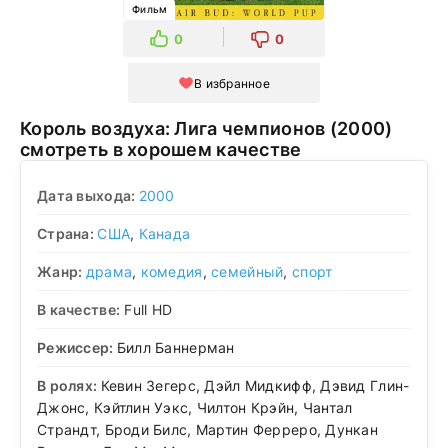
Фильм
0
0
В избранное
Король воздуха: Лига чемпионов (2000)
смотреть в хорошем качестве
Дата выхода:
2000
Страна:
США
,
Канада
Жанр:
драма
,
комедия
,
семейный
,
спорт
В качестве:
Full HD
Режиссер:
Билл Баннерман
В ролях:
Кевин Зегерс, Дэйл Мидкифф, Дэвид Глин-
Джонс, Кэйтлин Уэкс, Чилтон Крэйн, Чантал
Страндт, Броди Билс, Мартин Ферреро, Дункан