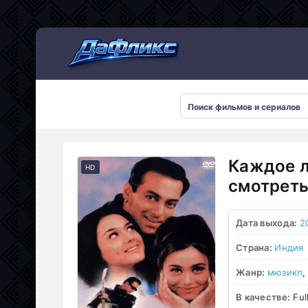
Мультсериалы
Каждое л
HD
смотреть
Дата выхода:
2
Страна:
Индия
Жанр:
мюзикл
В качестве:
Ful