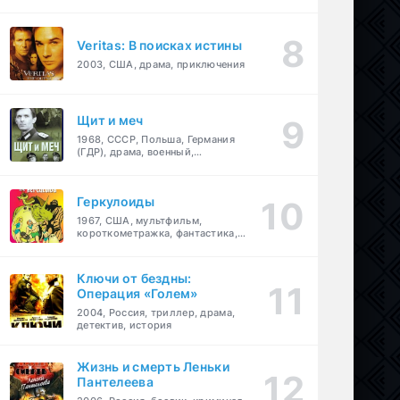
Veritas: В поисках истины
2003, США, драма, приключения
Щит и меч
1968, СССР, Польша, Германия
(ГДР), драма, военный,
приключения
Геркулоиды
1967, США, мультфильм,
короткометражка, фантастика,
приключения
Ключи от бездны:
Операция «Голем»
2004, Россия, триллер, драма,
детектив, история
Жизнь и смерть Леньки
Пантелеева