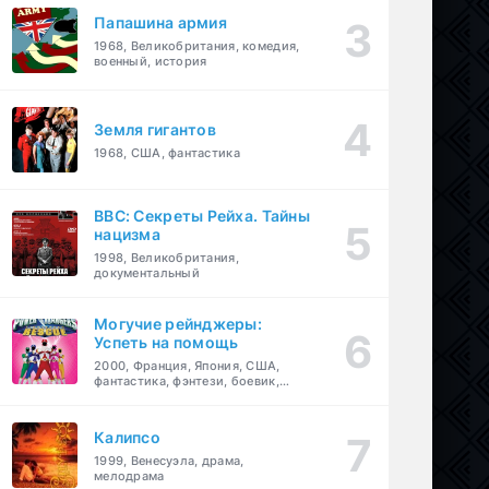
Папашина армия
1968, Великобритания, комедия,
военный, история
Земля гигантов
1968, США, фантастика
BBC: Секреты Рейха. Тайны
нацизма
1998, Великобритания,
документальный
Могучие рейнджеры:
Успеть на помощь
2000, Франция, Япония, США,
фантастика, фэнтези, боевик,
драма, приключения, семейный
Калипсо
1999, Венесуэла, драма,
мелодрама