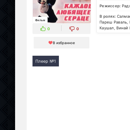
Режиссер:
Рад
В ролях:
Салман
Фильм
Пареш Раваль,
Каушал, Винай 
0
0
В избранное
Плеер №1