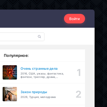
Войти
Популярное:
Очень странные дела
2016, США, ужасы, фантастика,
фэнтези, триллер, драма,
детектив
Закон природы
2026, Турция, мелодрама