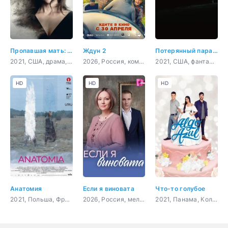
Пропавшая мать: Исчезновение Дженнифер Дулос
Ждун 2
Потерянный парадокс
2021, США, драма, криминал
2026, Россия, комедия, семейный, фэнтези, фантастика
2021, США, фантастика, комедия
HD
HD
HD
Анатомия
Если я виновата
Что-то голубое
2021, Польша, Франция,
2026, Россия, мелодрама
2021, Панама, Колумбия, комедия