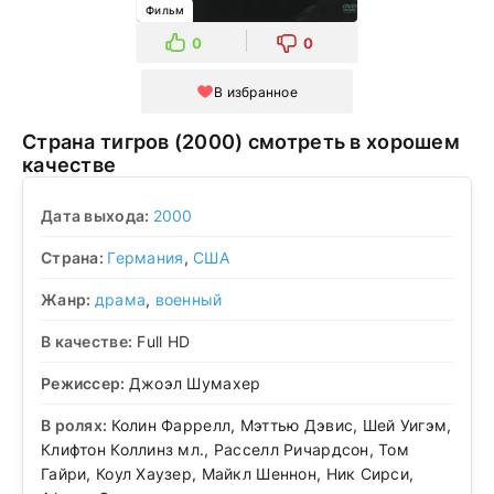
Фильм
0
0
В избранное
Страна тигров (2000) смотреть в хорошем
качестве
Дата выхода:
2000
Страна:
Германия
,
США
Жанр:
драма
,
военный
В качестве:
Full HD
Режиссер:
Джоэл Шумахер
В ролях:
Колин Фаррелл, Мэттью Дэвис, Шей Уигэм,
Клифтон Коллинз мл., Расселл Ричардсон, Том
Гайри, Коул Хаузер, Майкл Шеннон, Ник Сирси,