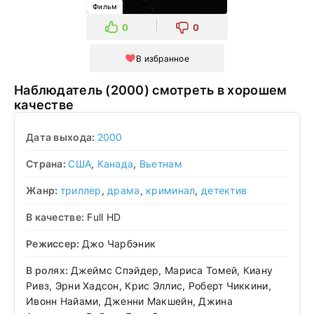
Фильм
0
0
В избранное
Наблюдатель (2000) смотреть в хорошем
качестве
Дата выхода:
2000
Страна:
США
,
Канада
,
Вьетнам
Жанр:
триллер
,
драма
,
криминал
,
детектив
В качестве:
Full HD
Режиссер:
Джо Чарбэник
В ролях:
Джеймс Спэйдер, Мариса Томей, Киану
Ривз, Эрни Хадсон, Крис Эллис, Роберт Чиккини,
Ивонн Найами, Дженни Макшейн, Джина