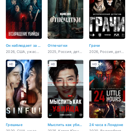
Он наблюдает за тобой
Отпечатки
Грачи
2026, США, ужасы, триллер
2025, Россия, детектив, криминал, драма
2026, Россия, детектив, история, боевик
HD
HD
HD
Грешные
Мыслить как убийца
24 часа в Лондоне
2020, США, ужасы, триллер
2025, Корея Южная, детектив, триллер, комедия, криминал
2020, Великобритания, боевик, триллер, драма, криминал