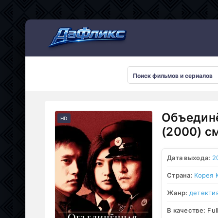
Мультсериалы
Объединё
HD
(2000) с
Дата выхода:
2
Страна:
Корея
Жанр:
детекти
В качестве:
Ful