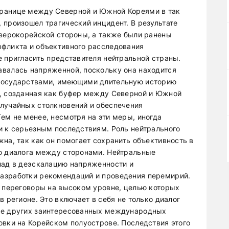
границе между Северной и Южной Кореями в так
 произошел трагический инцидент. В результате
еверокорейской стороны, а также были ранены
нфликта и объективного расследования
е пригласить представителя нейтральной страны.
авалась напряженной, поскольку она находится
 государствами, имеющими длительную историю
и, созданная как буфер между Северной и Южной
лучайных столкновений и обеспечения
ем не менее, несмотря на эти меры, иногда
и к серьезным последствиям. Роль нейтрального
на, так как он помогает сохранить объективность в
ию диалога между сторонами. Нейтральные
лад в деэскалацию напряженности и
азработки рекомендаций и проведения перемирий.
т переговоры на высоком уровне, целью которых
в регионе. Это включает в себя не только диалог
ие других заинтересованных международных
овки на Корейском полуострове. Последствия этого