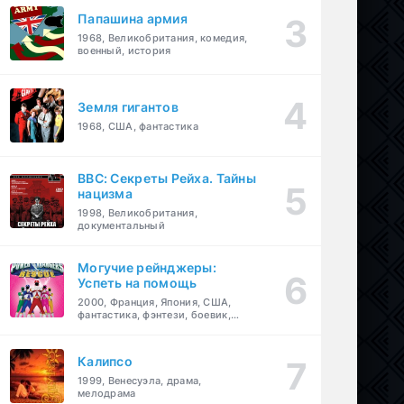
Папашина армия
1968, Великобритания, комедия,
военный, история
Земля гигантов
1968, США, фантастика
BBC: Секреты Рейха. Тайны
нацизма
1998, Великобритания,
документальный
Могучие рейнджеры:
Успеть на помощь
2000, Франция, Япония, США,
фантастика, фэнтези, боевик,
драма, приключения, семейный
Калипсо
1999, Венесуэла, драма,
мелодрама