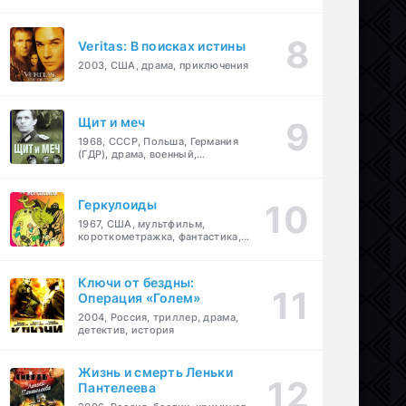
Veritas: В поисках истины
2003, США, драма, приключения
Щит и меч
1968, СССР, Польша, Германия
(ГДР), драма, военный,
приключения
Геркулоиды
1967, США, мультфильм,
короткометражка, фантастика,
приключения
Ключи от бездны:
Операция «Голем»
2004, Россия, триллер, драма,
детектив, история
Жизнь и смерть Леньки
Пантелеева