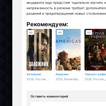
инцидента еще предстоит тщательно изучить и
напряженность в регионе требует дополнител
решений и предотвращения новых столкновен
Рекомендуем:
HD
HD
HD
Заложник
Америка
Чёрная графи
2026, Россия, ОАЭ, Турция, драма, боевик
2025, Великобритания, документальный
Оставить комментарий