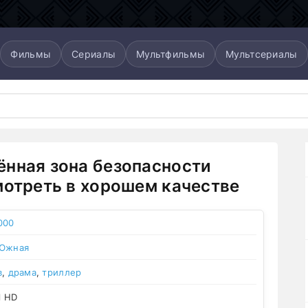
Фильмы
Сериалы
Мультфильмы
Мультсериалы
нная зона безопасности
мотреть в хорошем качестве
000
 Южная
в
,
драма
,
триллер
l HD