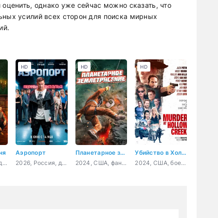
 оценить, однако уже сейчас можно сказать, что
ьных усилий всех сторон для поиска мирных
ий.
HD
HD
HD
ня
Аэропорт
Планетарное землетрясение
Убийство в Холлоу Крик
2026, Россия, детектив, триллер
2026, Россия, детектив, триллер
2024, США, фантастика, приключения
2024, США, боевик, триллер, комедия