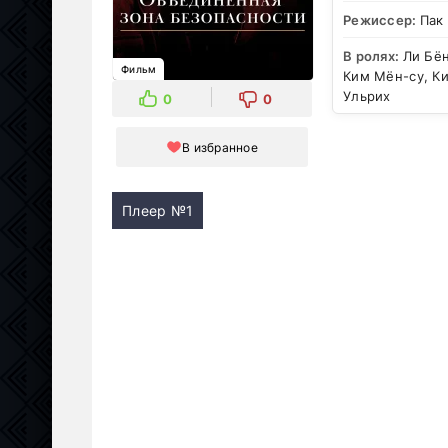
Режиссер:
Пак
В ролях:
Ли Бён
Фильм
Ким Мён-су, Ки
Ульрих
0
0
В избранное
Плеер №1