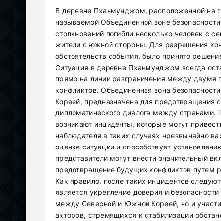
В деревне Пханмунджом, расположенной на 
называемой Объединенной зоне безопасности,
столкновений погибли несколько человек с с
жители с южной стороны. Для разрешения ко
обстоятельств события, было принято решени
Ситуация в деревне Пханмунджом всегда ост
прямо на линии разграничения между двумя
конфликтов. Объединенная зона безопасност
Кореей, предназначена для предотвращения с
дипломатического диалога между странами. Т
возникают инциденты, которые могут привест
наблюдателя в таких случаях чрезвычайно важ
оценке ситуации и способствует установлен
представители могут внести значительный вк
предотвращение будущих конфликтов путем р
Как правило, после таких инцидентов следую
является укрепление доверия и безопасности 
между Северной и Южной Кореей, но и участ
акторов, стремящихся к стабилизации обстан