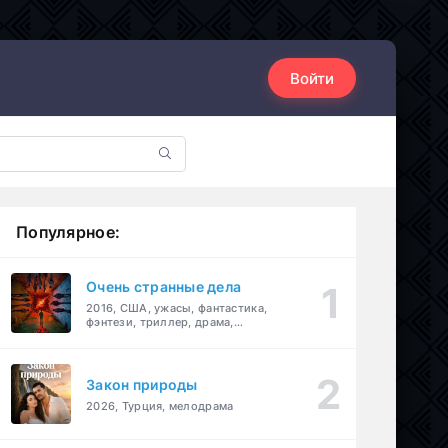
Войти
Популярное:
Очень странные дела
2016, США, ужасы, фантастика,
фэнтези, триллер, драма,
детектив
Закон природы
2026, Турция, мелодрама