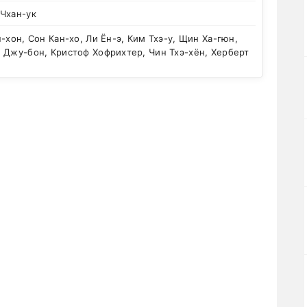
 Чхан-ук
-хон, Сон Кан-хо, Ли Ён-э, Ким Тхэ-у, Щин Ха-гюн,
 Джу-бон, Кристоф Хофрихтер, Чин Тхэ-хён, Херберт