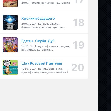
2007, Россия, криминал, детектив
Хроники будущего
2007, США, Канада, ужасы,
фантастика, фэнтези, триллер,
драма, детектив
Где ты, Скуби-Ду?
1969, США, мультфильм, комедия,
криминал, детектив,
приключения, семейный
Шоу Розовой Пантеры
1969, США, Великобритания,
мультфильм, комедия, семейный