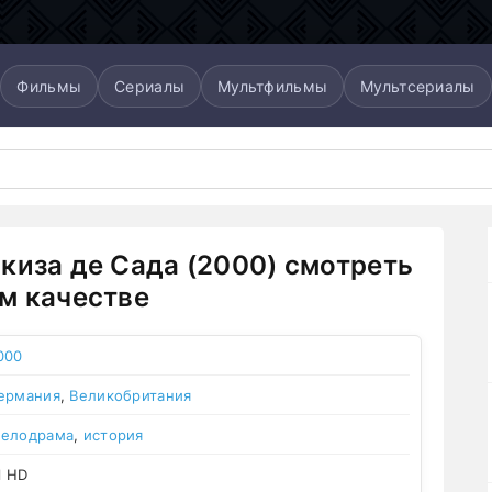
Фильмы
Сериалы
Мультфильмы
Мультсериалы
киза де Сада (2000) смотреть
м качестве
000
ермания
,
Великобритания
елодрама
,
история
l HD