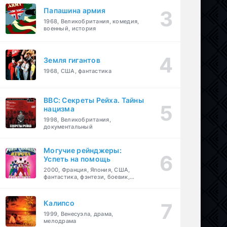
Папашина армия
1968, Великобритания, комедия,
военный, история
Земля гигантов
1968, США, фантастика
BBC: Секреты Рейха. Тайны
нацизма
1998, Великобритания,
документальный
Могучие рейнджеры:
Успеть на помощь
2000, Франция, Япония, США,
фантастика, фэнтези, боевик,
драма, приключения, семейный
Калипсо
1999, Венесуэла, драма,
мелодрама