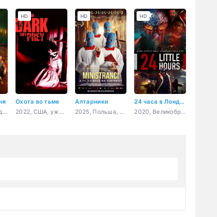
HD
HD
HD
ня
Охота во тьме
Алтарники
24 часа в Лондоне
2026, Россия, детектив, триллер
2022, США, ужасы
2025, Польша, драма, комедия
2020, Великобритания, боевик, триллер, драма, криминал