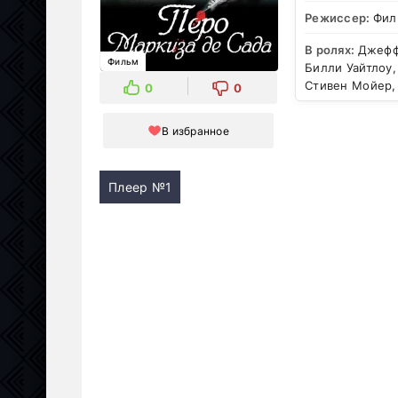
Режиссер:
Фил
В ролях:
Джеффр
Фильм
Билли Уайтлоу
Стивен Мойер,
0
0
В избранное
Плеер №1