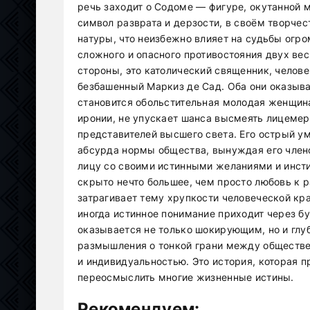
речь заходит о Содоме — фигуре, окутанной м
символ разврата и дерзости, в своём творче
натуры, что неизбежно влияет на судьбы огр
сложного и опасного противостояния двух ве
стороны, это католический священник, челов
безбашенный Маркиз де Сад. Оба они оказыва
становится обольстительная молодая женщина
иронии, не упускает шанса высмеять лицеме
представителей высшего света. Его острый у
абсурда нормы общества, вынуждая его члено
лицу со своими истинными желаниями и инст
скрыто нечто большее, чем просто любовь к р
затрагивает тему хрупкости человеческой кра
иногда истинное понимание приходит через б
оказывается не только шокирующим, но и гл
размышления о тонкой грани между обществ
и индивидуальностью. Это история, которая 
переосмыслить многие жизненные истины.
Рекомендуем: