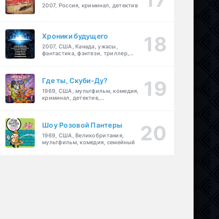
2007, Россия, криминал, детектив
Хроники будущего
2007, США, Канада, ужасы,
фантастика, фэнтези, триллер,
драма, детектив
Где ты, Скуби-Ду?
1969, США, мультфильм, комедия,
криминал, детектив,
приключения, семейный
Шоу Розовой Пантеры
1969, США, Великобритания,
мультфильм, комедия, семейный