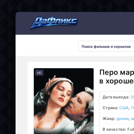
Мультсериалы
Перо мар
HD
в хороше
Дата выхода:
2
Страна:
США
,
Г
Жанр:
драма
,
м
В качестве:
Ful