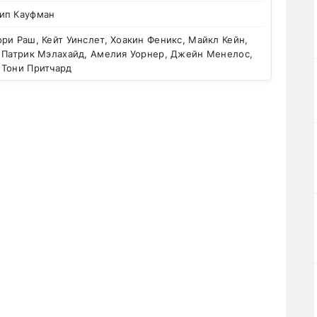
ип Кауфман
и Раш, Кейт Уинслет, Хоакин Феникс, Майкл Кейн,
, Патрик Мэлахайд, Амелия Уорнер, Джейн Менелос,
 Тони Притчард