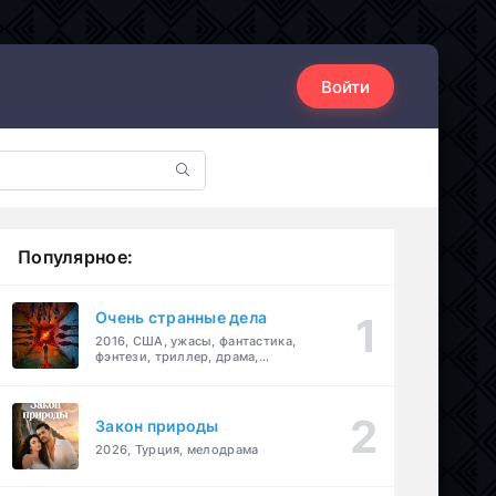
Войти
Популярное:
Очень странные дела
2016, США, ужасы, фантастика,
фэнтези, триллер, драма,
детектив
Закон природы
2026, Турция, мелодрама