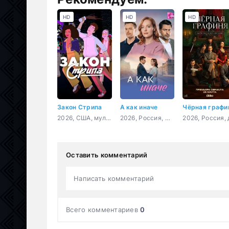
HD
HD
HD
Закон Стрипа
А как иначе
Чёрная графи
2026, США, мультфильм, комедия
2026, Россия, мелодрама
Оставить комментарий
Написать комментарий
Всего комментариев
0