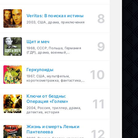
Veritas: В поисках истины
2003, США, драма, приключения
Щит и меч
1968, СССР, Польша, Германия
(ГДР), драма, военный,
приключения
Геркулоиды
1967, США, мультфильм,
короткометражка, фантастика,
приключения
Ключи от бездны:
Операция «Голем»
2004, Россия, триллер, драма,
детектив, история
Жизнь и смерть Леньки
Пантелеева