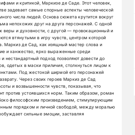
ифами и критикой, Маркизе де Саде. Этот человек,
стве задевает самые спорные аспекты человеческой
омного числа людей. Основа сюжета крутится вокруг
сьма непохожих друг на друга персонажей. С одной
ек веры и духовности, с другой — провокационный и
ются втянутыми в игру чувств, центром которой
. Маркиз де Сад, как изящный мастер слова и
рие и ханжество, ярко выраженные среди
м и нестандартный подход позволяют довести до
в, одетых в маски приличия, столкнуться лицом к
инктами. Под жестокой ширмой его персонажей
азврату. Через своих героев Маркиз де Сад
соты и возвышенности чувств, показывая, что
унт против устоявшихся норм. Таким образом, роман
убоко философским произведением, стимулирующим
енным порядком и личной свободой, между моралью
пробуждает сильные эмоции, заставляя