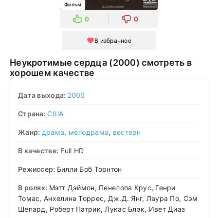
Фильм
0
0
В избранное
Неукротимые сердца (2000) смотреть в
хорошем качестве
Дата выхода:
2000
Страна:
США
Жанр:
драма
,
мелодрама
,
вестерн
В качестве:
Full HD
Режиссер:
Билли Боб Торнтон
В ролях:
Мэтт Дэймон, Пенелопа Крус, Генри
Томас, Анхелина Торрес, Дж.Д. Янг, Лаура По, Сэм
Шепард, Роберт Патрик, Лукас Блэк, Ивет Диаз