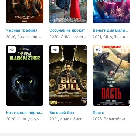
Чёрная графиня
Особняк на прокат
Деньги для малышки
2026, Россия, детектив, триллер
2020, США, комедия
2021, США, боевик, триллер
HD
HD
HD
Настоящая чёрная пантера
Большой бык
Пасть
2020, США, документальный, короткометражка
2021, Индия, биография, криминал, драма
2026, Великобритания, триллер, ужасы