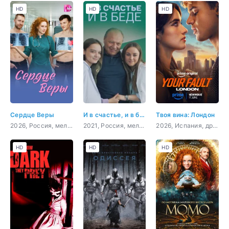
HD
HD
HD
Сердце Веры
И в счастье, и в беде
Твоя вина: Лондон
2026, Россия, мелодрама
2021, Россия, мелодрама, драма
2026, Испания, драма
HD
HD
HD